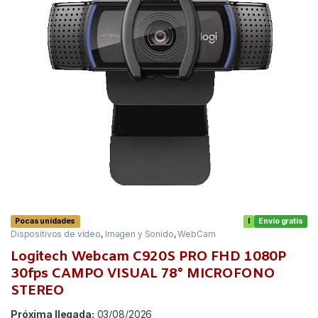
Pocas unidades
I
Envío gratis
Dispositivos de vídeo
,
Imagen y Sonido
,
WebCam
Logitech Webcam C920S PRO FHD 1080P
30fps CAMPO VISUAL 78° MICROFONO
STEREO
Próxima llegada:
03/08/2026