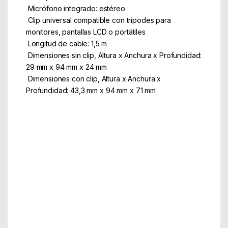
 Micrófono integrado: estéreo
 Clip universal compatible con trípodes para
monitores, pantallas LCD o portátiles
 Longitud de cable: 1,5 m
 Dimensiones sin clip, Altura x Anchura x Profundidad:
29 mm x 94 mm x 24 mm
 Dimensiones con clip, Altura x Anchura x
Profundidad: 43,3 mm x 94 mm x 71 mm
Part Number: 960-001252
EAN: 5099206082199