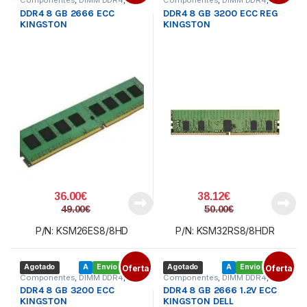
Memoria PC
Memoria PC
DDR4 8 GB 2666 ECC
DDR4 8 GB 3200 ECC REG
KINGSTON
KINGSTON
36.00
€
38.12
€
49.00
€
50.00
€
P/N: KSM26ES8/8HD
P/N: KSM32RS8/8HDR
Agotado
A
Envío gratis
Oferta
Agotado
A
Envío gratis
Oferta
Componentes
,
DIMM DDR4
,
Componentes
,
DIMM DDR4
,
Memoria PC
Memoria PC
DDR4 8 GB 3200 ECC
DDR4 8 GB 2666 1.2V ECC
KINGSTON
KINGSTON DELL