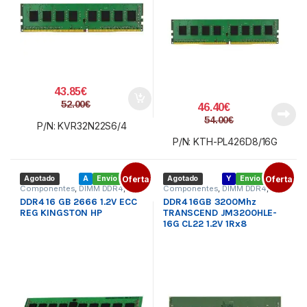
43.85
€
52.00
€
46.40
€
54.00
€
P/N: KVR32N22S6/4
P/N: KTH-PL426D8/16G
Agotado
A
Envío gratis
Oferta
Agotado
Y
Envío gratis
Oferta
Componentes
,
DIMM DDR4
,
Componentes
,
DIMM DDR4
,
Memoria PC
Memoria PC
DDR4 16 GB 2666 1.2V ECC
DDR4 16GB 3200Mhz
REG KINGSTON HP
TRANSCEND JM3200HLE-
16G CL22 1.2V 1Rx8