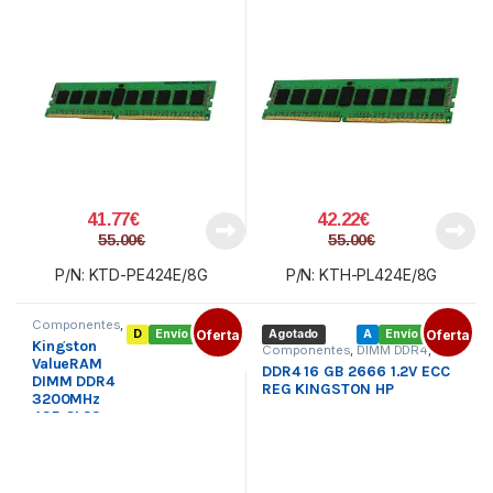
41.77
€
42.22
€
55.00
€
55.00
€
P/N: KTD-PE424E/8G
P/N: KTH-PL424E/8G
Componentes
,
D
Envío gratis
Oferta
Agotado
A
Envío gratis
Oferta
DIMM DDR4
,
Kingston
Memoria PC
Componentes
,
DIMM DDR4
,
ValueRAM
Memoria PC
DDR4 16 GB 2666 1.2V ECC
DIMM DDR4
REG KINGSTON HP
3200MHz
4GB CL22