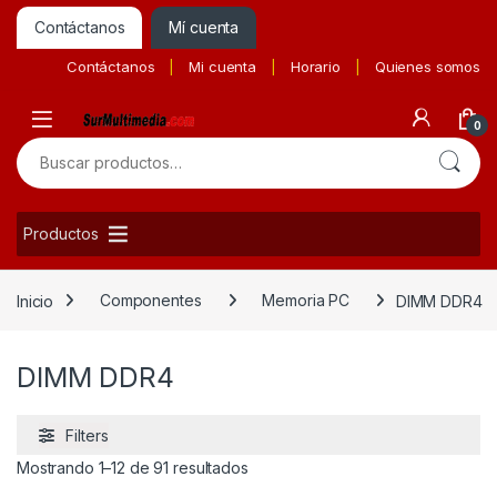
Contáctanos
Mí cuenta
Contáctanos
Mi cuenta
Horario
Quienes somos
0
Buscar por:
Productos
Inicio
Componentes
Memoria PC
DIMM DDR4
DIMM DDR4
Filters
Ordenado por precio: bajo a alto
Mostrando 1–12 de 91 resultados