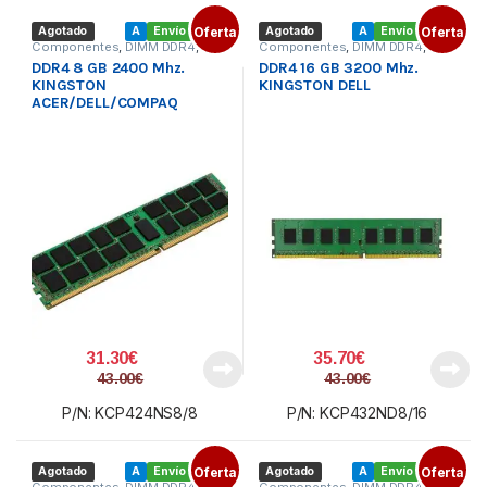
Agotado
A
Envío gratis
Oferta
Agotado
A
Envío gratis
Oferta
Componentes
,
DIMM DDR4
,
Componentes
,
DIMM DDR4
,
Memoria PC
Memoria PC
DDR4 8 GB 2400 Mhz.
DDR4 16 GB 3200 Mhz.
KINGSTON
KINGSTON DELL
ACER/DELL/COMPAQ
31.30
€
35.70
€
43.00
€
43.00
€
P/N: KCP424NS8/8
P/N: KCP432ND8/16
Agotado
A
Envío gratis
Oferta
Agotado
A
Envío gratis
Oferta
Componentes
,
DIMM DDR4
,
Componentes
,
DIMM DDR4
,