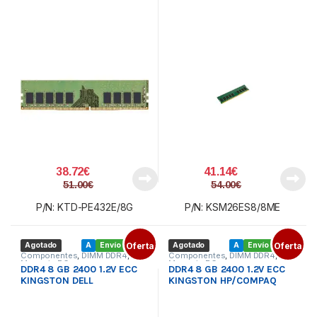
38.72
€
41.14
€
51.00
€
54.00
€
P/N: KTD-PE432E/8G
P/N: KSM26ES8/8ME
Agotado
A
Envío gratis
Oferta
Agotado
A
Envío gratis
Oferta
Componentes
,
DIMM DDR4
,
Componentes
,
DIMM DDR4
,
Memoria PC
Memoria PC
DDR4 8 GB 2400 1.2V ECC
DDR4 8 GB 2400 1.2V ECC
KINGSTON DELL
KINGSTON HP/COMPAQ