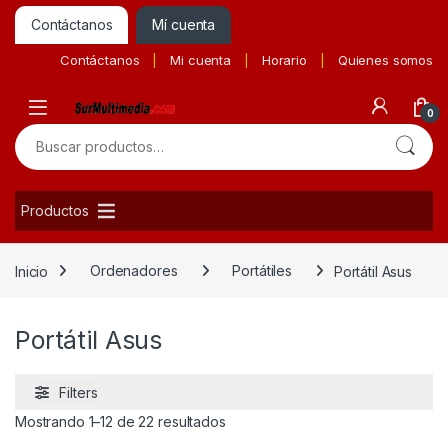
Contáctanos
Mí cuenta
Contáctanos
Mi cuenta
Horario
Quienes somos
0
Buscar por:
Productos
Inicio
Ordenadores
Portátiles
Portátil Asus
Portátil Asus
Filters
Ordenado por precio: bajo a alto
Mostrando 1–12 de 22 resultados