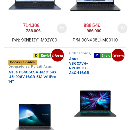
714.30
€
888.54
€
786.00
€
986.00
€
P/N: 90NB13Y1-M02Y00
P/N: 90NX08L1-M001H0
Ordenadores
,
D
Envío gratis
Oferta
Y
Envío gratis
Oferta
Portátil Asus
,
Asus
Portátiles
Pocas unidades
V3607VH-
Ordenadores
,
Portátil Asus
,
RP019 C7-
Portátiles
Asus P5405CSA-NZ0154X
240H 16GB
U5-226V 16GB 512 W11Pro
512 5050
14″
DOS 16″