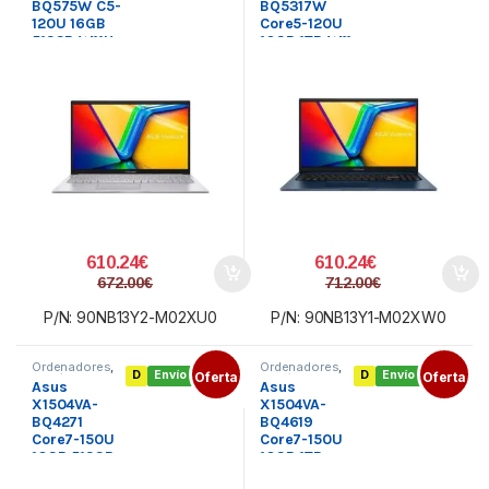
BQ575W C5-
BQ5317W
120U 16GB
Core5-120U
512GB W11H
16GB 1TB W11
15.6″
15.6″
610.24
€
610.24
€
672.00
€
712.00
€
P/N: 90NB13Y2-M02XU0
P/N: 90NB13Y1-M02XW0
Ordenadores
,
Ordenadores
,
D
Envío gratis
Oferta
D
Envío gratis
Oferta
Portátil Asus
,
Portátil Asus
,
Asus
Asus
Portátiles
Portátiles
X1504VA-
X1504VA-
BQ4271
BQ4619
Core7-150U
Core7-150U
16GB 512GB
16GB 1TB
DOS 15.6
DOS 15.6″