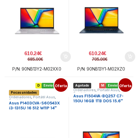
610.24
€
610.24
€
685.00
€
705.00
€
P/N: 90NB13Y2-M02XX0
P/N: 90NB13Y1-M02XZ0
D
Envío gratis
Oferta
Agotado
M
Envío gratis
Oferta
Ordenadores
,
Portátil Asus
,
Pocas unidades
Portátiles
Asus F1504VA-BQ257 C7-
Ordenadores
,
Portátil Asus
,
150U 16GB 1TB DOS 15.6″
Portátiles
Asus P1403CVA-S60543X
i3-1315U 16 512 W11P 14″