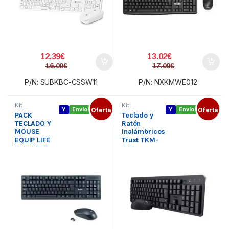
12.39
€
13.02
€
16.00
€
17.00
€
P/N: SUBKBC-CSSW11
P/N: NXKMWE012
Kit
Kit
Y
Envío gratis
Oferta
Y
Envío gratis
Oferta
Inalámbrico
,
Inalámbrico
,
PACK
Teclado y
Periféricos
,
Periféricos
,
Teclado y
Teclado y
TECLADO Y
Ratón
Ratón
Ratón
MOUSE
Inalámbricos
EQUIP LIFE
Trust TKM-
WIRELESS
360
COMBO
2.4GHZ
COLOR
NEGRO
245221