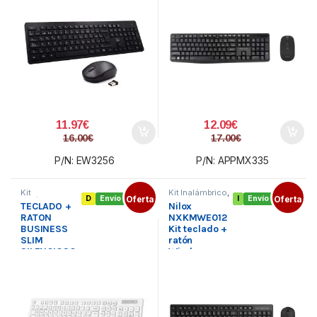
11.97
€
12.09
€
16.00
€
17.00
€
P/N: EW3256
P/N: APPMX335
Kit
Kit Inalámbrico
,
D
Envío gratis
Oferta
I
Envío gratis
Oferta
Inalámbrico
,
Periféricos
,
TECLADO +
Nilox
Periféricos
,
Teclado y Ratón
Teclado y
RATON
NXKMWE012
Ratón
BUSINESS
Kit teclado +
SLIM
ratón
SILENCIOSO
Wireless
WIRELESS
BLANCO
SUBBLIM