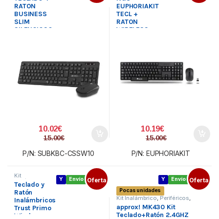
Teclado y
RATON
EUPHORIAKIT
Ratón
BUSINESS
TECL +
SLIM
RATON
SILENCIOSO
WIRELESS
WIRELESS
2,4GHZ
NEGRO
NEGRO
SUBBLIM
10.02
€
10.19
€
15.00
€
15.00
€
P/N: SUBKBC-CSSW10
P/N: EUPHORIAKIT
Kit
Y
Envío gratis
Oferta
Y
Envío gratis
Oferta
Inalámbrico
,
Teclado y
Periféricos
,
Pocas unidades
Teclado y
Ratón
Ratón
Kit Inalámbrico
,
Periféricos
,
Inalámbricos
Teclado y Ratón
approx! MK430 Kit
Trust Primo
Teclado+Ratón 2.4GHZ
Wireless