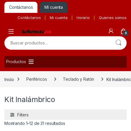
Contáctanos
Mí cuenta
Contáctanos
Mi cuenta
Horario
Quienes somos
0
Buscar por:
Productos
Inicio
Periféricos
Teclado y Ratón
Kit Inalámbri
Kit Inalámbrico
Filters
Ordenado por precio: bajo a alto
Mostrando 1–12 de 31 resultados