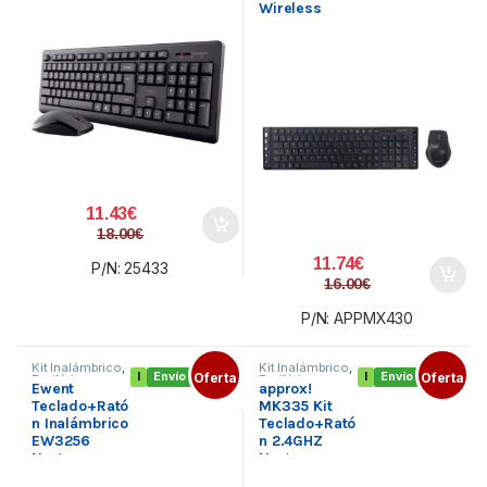
Wireless
Deskset
11.43
€
18.00
€
11.74
€
P/N: 25433
16.00
€
P/N: APPMX430
Kit Inalámbrico
,
Kit Inalámbrico
,
I
Envío gratis
Oferta
I
Envío gratis
Oferta
Periféricos
,
Periféricos
,
Ewent
approx!
Teclado y Ratón
Teclado y Ratón
Teclado+Rató
MK335 Kit
n Inalámbrico
Teclado+Rató
EW3256
n 2.4GHZ
Negro
Negro