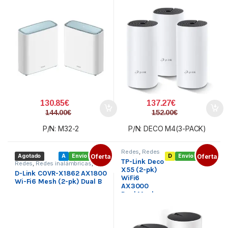
130.85
€
137.27
€
144.00
€
152.00
€
P/N: M32-2
P/N: DECO M4(3-PACK)
Redes
,
Redes
Agotado
A
Envío gratis
Oferta
D
Envío gratis
Oferta
inalámbricas
,
TP-Link Deco
Sistemas
Redes
,
Redes inalámbricas
,
Mesh
X55 (2-pk)
Sistemas Mesh
D-Link COVR-X1862 AX1800
WiFi6
Wi-Fi6 Mesh (2-pk) Dual B
AX3000
Dual Mesh