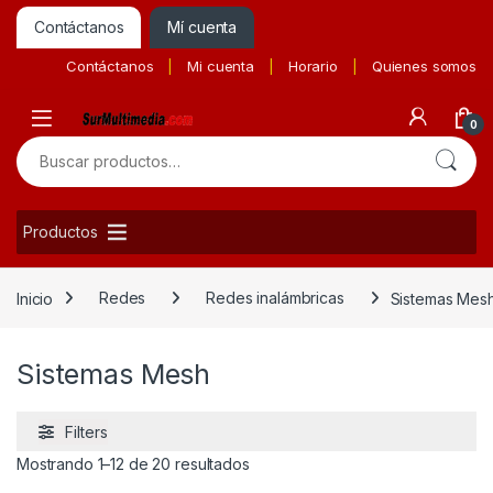
Contáctanos
Mí cuenta
Contáctanos
Mi cuenta
Horario
Quienes somos
0
Buscar por:
Productos
Inicio
Redes
Redes inalámbricas
Sistemas Mes
Sistemas Mesh
Filters
Ordenado por precio: bajo a alto
Mostrando 1–12 de 20 resultados