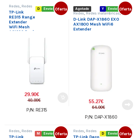
Redes
,
Redes
D
Envío gratis
Oferta
Agotado
Y
Envío gratis
Oferta
inalámbricas
,
TP-Link
Sistemas
Redes
,
Redes inalámbricas
,
Mesh
RE315 Range
Sistemas Mesh
D-Link DAP-X1860 EXO
Extender
AX1800 Mesh WiFi6
WiFi Mesh
Extender
AC1200 Dual
29.90
€
40.00
€
55.27
€
64.00
€
P/N: RE315
P/N: DAP-X1860
Redes
,
Redes
Redes
,
Redes
M
Envío gratis
Oferta
D
Envío gratis
Oferta
inalámbricas
,
inalámbricas
,
TP-Link
TP-Link Deco
Sistemas
Sistemas