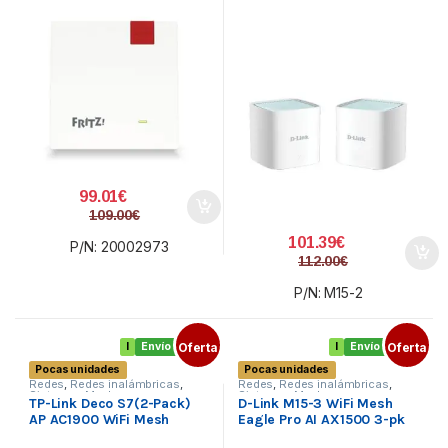
99.01
€
109.00
€
101.39
€
P/N: 20002973
112.00
€
P/N: M15-2
I
Envío gratis
Oferta
I
Envío gratis
Oferta
Pocas unidades
Pocas unidades
Redes
,
Redes inalámbricas
,
Redes
,
Redes inalámbricas
,
Sistemas Mesh
Sistemas Mesh
TP-Link Deco S7(2-Pack)
D-Link M15-3 WiFi Mesh
AP AC1900 WiFi Mesh
Eagle Pro AI AX1500 3-pk