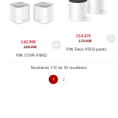
154.47
€
170.00
€
143.99
€
160.00
€
P/N: Deco X55(2-pack)
P/N: COVR-X1862
Ordenado por prec
Mostrando 1–12 de 20 resultados
1
2