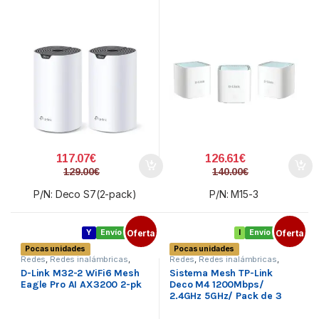
117.07
€
126.61
€
129.00
€
140.00
€
P/N: Deco S7(2-pack)
P/N: M15-3
Y
Envío gratis
Oferta
I
Envío gratis
Oferta
Pocas unidades
Pocas unidades
Redes
,
Redes inalámbricas
,
Redes
,
Redes inalámbricas
,
Sistemas Mesh
Sistemas Mesh
D-Link M32-2 WiFi6 Mesh
Sistema Mesh TP-Link
Eagle Pro AI AX3200 2-pk
Deco M4 1200Mbps/
2.4GHz 5GHz/ Pack de 3