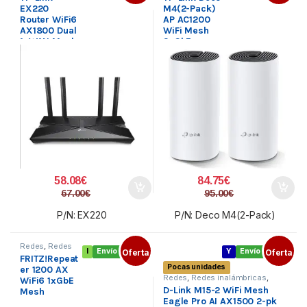
Mesh
Mesh
EX220
M4(2-Pack)
Router WiFi6
AP AC1200
AX1800 Dual
WiFi Mesh
1xWAN Mesh
2xGbE
58.08
€
84.75
€
67.00
€
95.00
€
P/N: EX220
P/N: Deco M4(2-Pack)
Redes
,
Redes
I
Envío gratis
Oferta
Y
Envío gratis
Oferta
inalámbricas
,
FRITZ!Repeat
Sistemas Mesh
Pocas unidades
er 1200 AX
Redes
,
Redes inalámbricas
,
WiFi6 1xGbE
Sistemas Mesh
D-Link M15-2 WiFi Mesh
Mesh
Eagle Pro AI AX1500 2-pk