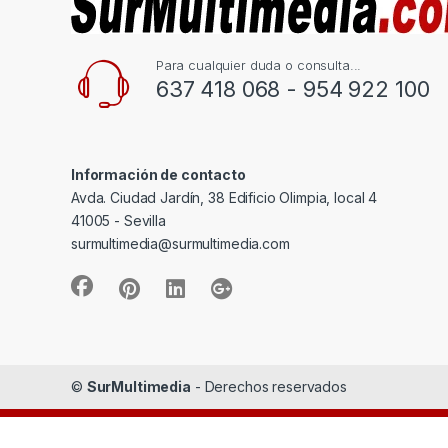
Corsair
0
Cougar
0
Para cualquier duda o consulta...
Crucial
0
637 418 068 - 954 922 100
CYBERPOWER
0
Deep Gaming
0
Información de contacto
Dell
0
Avda. Ciudad Jardín, 38 Edificio Olimpia, local 4
DELOCK
41005 - Sevilla
0
surmultimedia@surmultimedia.com
Denver
0
DRIFT
0
Duracell
0
Edimax
0
©
SurMultimedia
- Derechos reservados
Eminent
0
ENDORFY
0