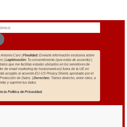
Antonio Caro |
Finalidad:
Enviarte información exclusiva sobre
es |
Legitimación:
Tu consentimiento (que estás de acuerdo) |
atos que me facilitas estarán ubicados en los servidores de
r de email marketing de horizonweb.es) fuera de la UE en
tá acogido al acuerdo EU-US Privacy Shield, aprobado por el
Protección de Datos. |
Derechos:
Tienes derecho, entre otros, a
imitar y suprimir tus datos.
to la
Política de Privacidad.