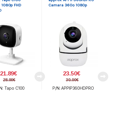
 1080p FHD
Camara 360º 1080p
D
21.89
€
23.50
€
28.00
€
30.00
€
N: Tapo C100
P/N: APPIP360HDPRO