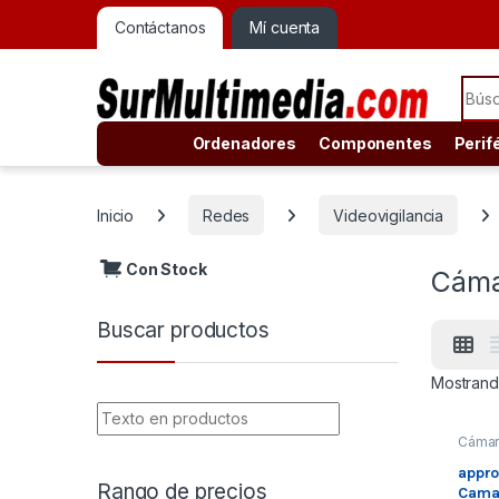
Contáctanos
Mí cuenta
Sear
Ordenadores
Componentes
Perif
Inicio
Redes
Videovigilancia
Con Stock
Cáma
Buscar productos
Mostrand
Cámar
Rede
Videov
appr
cia
Rango de precios
Cama