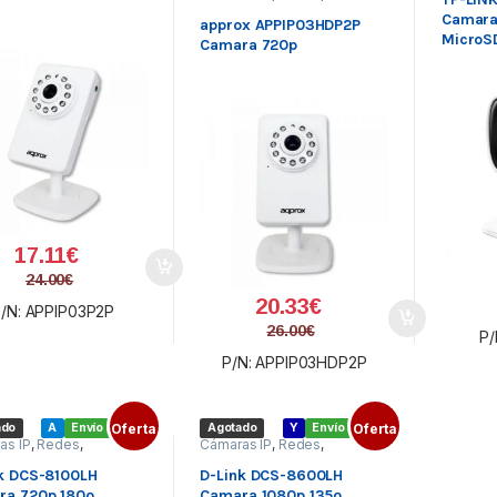
Videovigilancia
Camara
approx APPIP03HDP2P
MicroS
Camara 720p
17.11
€
24.00
€
20.33
€
/N: APPIP03P2P
26.00
€
P/
P/N: APPIP03HDP2P
ado
A
Envío gratis
Oferta
Agotado
Y
Envío gratis
Oferta
as IP
,
Redes
,
Cámaras IP
,
Redes
,
igilancia
Videovigilancia
k DCS-8100LH
D-Link DCS-8600LH
ra 720p 180º
Camara 1080p 135º