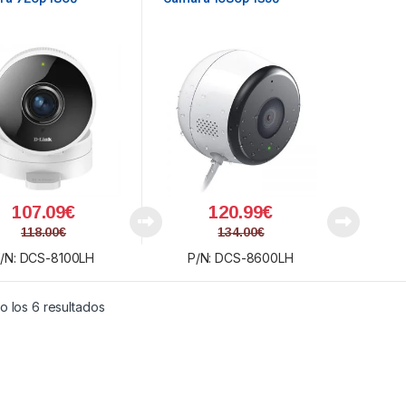
107.09
€
120.99
€
118.00
€
134.00
€
/N: DCS-8100LH
P/N: DCS-8600LH
Ordenado por precio: bajo a alto
o los 6 resultados