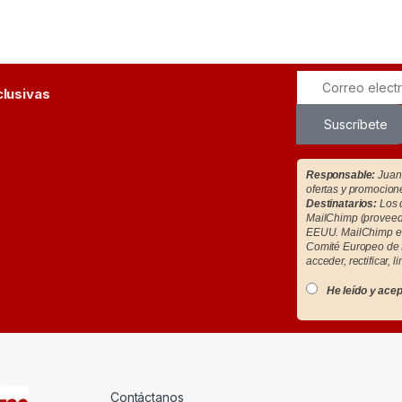
clusivas
Suscríbete
Responsable:
Juan 
ofertas y promocion
Destinatarios:
Los d
MailChimp (proveedo
EEUU. MailChimp es
Comité Europeo de 
acceder, rectificar, l
He leído y acep
Contáctanos