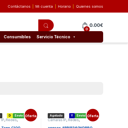
Contáctanos
Mi cuenta
Horario
Quienes somos
0.00
€
0
Consumibles
Servicio Técnico
o
D
Envío gratis
Oferta
Agotado
Y
Envío gratis
Oferta
 IP
,
Redes
,
Cámaras IP
,
Redes
,
ilancia
Videovigilancia
 Tapo C100
approx APPIP360HDPRO