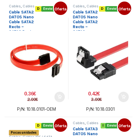
Cables
,
Cables
Cables
,
Cables
D
Envío gratis
Oferta
D
Envío gratis
Oferta
IDE / SATA
,
IDE / SATA
,
Cable SATA2
Cable SATA2
Conectividad
Conectividad
DATOS Nano
DATOS Nano
Cable SATA2
Cable SATA2
Recto –
Recto –
SATA2 Recto
SATA2
0,5 M Rojo
Acodado
OEM
C/AnclajeS
0,5M Rojo
0.36
€
0.42
€
2.00
€
3.00
€
P/N: 10.18.0101-OEM
P/N: 10.18.0301
Cables
,
Cables
D
Envío gratis
Oferta
I
Envío gratis
Oferta
IDE / SATA
,
Cable SATA3
Conectividad
Pocas unidades
DATOS Nano
Cables
,
Cables IDE / SATA
,