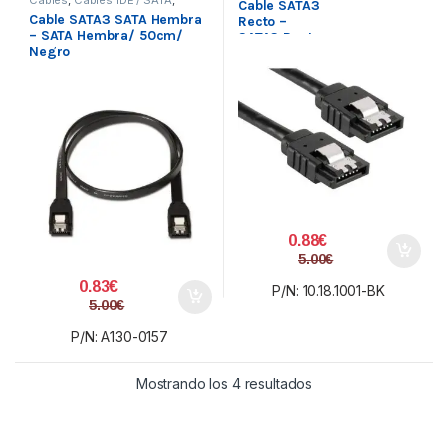
Cable SATA3
Conectividad
Cable SATA3 SATA Hembra
Recto –
– SATA Hembra/ 50cm/
SATA3 Recto
Negro
C/Anclajes
0,5M Negro
0.88
€
5.00
€
0.83
€
P/N: 10.18.1001-BK
5.00
€
P/N: A130-0157
Ordenado por precio:
Mostrando los 4 resultados