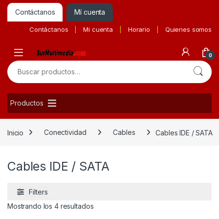
Contáctanos
Mí cuenta
Contáctanos
Mi cuenta
Horario
Quienes somos
0
Buscar por:
Productos
Inicio
Conectividad
Cables
Cables IDE / SATA
Cables IDE / SATA
Filters
Ordenado por precio: bajo a alto
Mostrando los 4 resultados