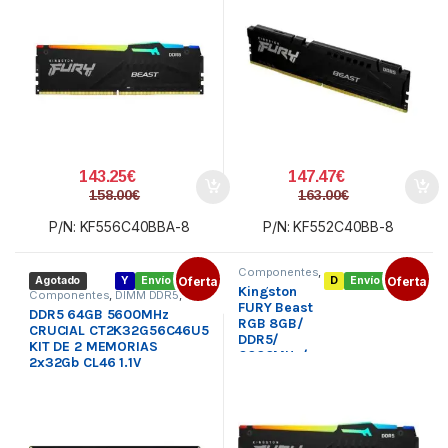
143.25
€
147.47
€
158.00
€
163.00
€
P/N: KF556C40BBA-8
P/N: KF552C40BB-8
Componentes
,
Agotado
Y
Envío gratis
Oferta
D
Envío gratis
Oferta
DIMM DDR5
,
Kingston
Memoria PC
Componentes
,
DIMM DDR5
,
FURY Beast
Memoria PC
DDR5 64GB 5600MHz
RGB 8GB/
CRUCIAL CT2K32G56C46U5
DDR5/
KIT DE 2 MEMORIAS
6000MHz/
2x32Gb CL46 1.1V
1.35V/ CL36/
DIMM