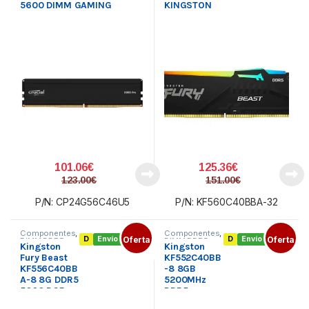
5600 DIMM GAMING
KINGSTON
101.06
€
125.36
€
123.00
€
151.00
€
P/N: CP24G56C46U5
P/N: KF560C40BBA-32
Componentes
,
Componentes
,
D
Envío gratis
Oferta
D
Envío gratis
Oferta
DIMM DDR5
,
DIMM DDR5
,
Kingston
Kingston
Memoria PC
Memoria PC
Fury Beast
KF552C40BB
KF556C40BB
-8 8GB
A-8 8G DDR5
5200MHz
5600 RGB
DDR5