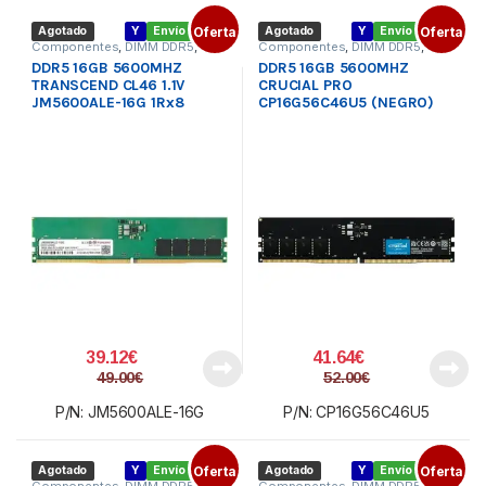
Agotado
Y
Envío gratis
Oferta
Agotado
Y
Envío gratis
Oferta
Componentes
,
DIMM DDR5
,
Componentes
,
DIMM DDR5
,
Memoria PC
Memoria PC
DDR5 16GB 5600MHZ
DDR5 16GB 5600MHZ
TRANSCEND CL46 1.1V
CRUCIAL PRO
JM5600ALE-16G 1Rx8
CP16G56C46U5 (NEGRO)
39.12
€
41.64
€
49.00
€
52.00
€
P/N: JM5600ALE-16G
P/N: CP16G56C46U5
Agotado
Y
Envío gratis
Oferta
Agotado
Y
Envío gratis
Oferta
Componentes
,
DIMM DDR5
,
Componentes
,
DIMM DDR5
,