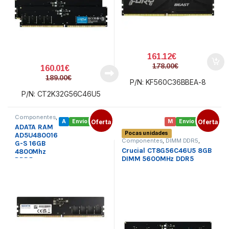
161.12
€
178.00
€
160.01
€
189.00
€
P/N: KF560C36BBEA-8
P/N: CT2K32G56C46U5
Componentes
,
A
Envío gratis
Oferta
M
Envío gratis
Oferta
DIMM DDR5
,
ADATA RAM
Memoria PC
Pocas unidades
AD5U480016
Componentes
,
DIMM DDR5
,
G-S 16GB
Memoria PC
Crucial CT8G56C46U5 8GB
4800Mhz
DIMM 5600MHz DDR5
DDR5