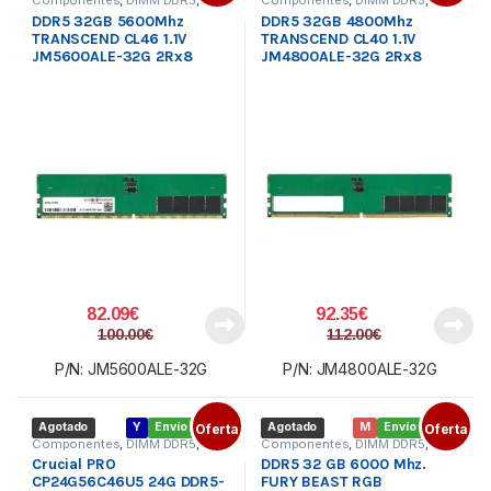
Memoria PC
Memoria PC
DDR5 32GB 5600Mhz
DDR5 32GB 4800Mhz
TRANSCEND CL46 1.1V
TRANSCEND CL40 1.1V
JM5600ALE-32G 2Rx8
JM4800ALE-32G 2Rx8
82.09
€
92.35
€
100.00
€
112.00
€
P/N: JM5600ALE-32G
P/N: JM4800ALE-32G
Agotado
Y
Envío gratis
Oferta
Agotado
M
Envío gratis
Oferta
Componentes
,
DIMM DDR5
,
Componentes
,
DIMM DDR5
,
Memoria PC
Memoria PC
Crucial PRO
DDR5 32 GB 6000 Mhz.
CP24G56C46U5 24G DDR5-
FURY BEAST RGB