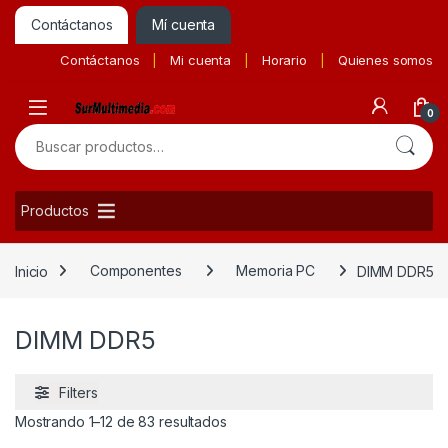
Contáctanos
Mí cuenta
Contáctanos
Mi cuenta
Horario
Quienes somos
0
Buscar por:
Productos
Inicio
Componentes
Memoria PC
DIMM DDR5
DIMM DDR5
Filters
Ordenado por precio: bajo a alto
Mostrando 1–12 de 83 resultados