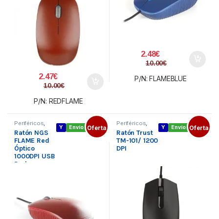
2.48
€
10.00
€
2.47
€
P/N: FLAMEBLUE
10.00
€
P/N: REDFLAME
Periféricos
,
Periféricos
,
Y
Envío gratis
Oferta
Y
Envío gratis
Oferta
Ratón con
Ratón con
Ratón NGS
Ratón Trust
cable
,
Teclado
cable
,
Teclado
y Ratón
y Ratón
FLAME Red
TM-101/ 1200
Óptico
DPI
1000DPI USB
Red