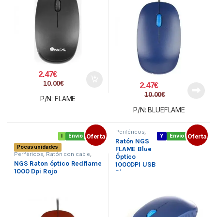
2.47
€
10.00
€
2.47
€
10.00
€
P/N: FLAME
P/N: BLUEFLAME
Periféricos
,
I
Envío gratis
Oferta
Y
Envío gratis
Oferta
Ratón con
Ratón NGS
cable
,
Teclado
Pocas unidades
y Ratón
FLAME Blue
Periféricos
,
Ratón con cable
,
Óptico
Teclado y Ratón
NGS Raton óptico Redflame
1000DPI USB
1000 Dpi Rojo
Blue