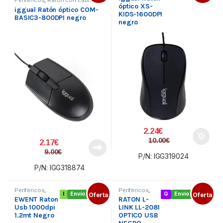
Ratón
óptico XS-
Teclado y Ratón
iggual Ratón óptico COM-
KIDS-1600DPI
BASIC3-800DPI negro
negro
2.24
€
10.00
€
2.17
€
9.00
€
P/N: IGG319024
P/N: IGG318874
Periféricos
,
Periféricos
,
I
Envío gratis
Oferta
G
Envío gratis
Oferta
Ratón con
Ratón con
EWENT Raton
RATON L-
cable
,
Teclado y
cable
,
Teclado
Ratón
y Ratón
Usb 1000dpi
LINK LL-2081
1.2mt Negro
OPTICO USB