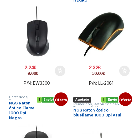
NEGRO
2.24
€
2.32
€
9.00
€
10.00
€
P/N: EW3300
P/N: LL-2081
Periféricos
,
I
Envío gratis
Oferta
Agotado
I
Envío gratis
Oferta
Ratón con
NGS Raton
cable
,
Teclado y
Periféricos
,
Ratón con cable
,
Ratón
óptico Flame
Teclado y Ratón
NGS Raton óptico
1000 Dpi
blueflame 1000 Dpi Azul
Negro