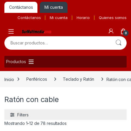
Contáctanos
Mí cuenta
Contáctanos
Mi cuenta
Horario
Quienes somos
0
Buscar por:
Productos
Inicio
Periféricos
Teclado y Ratón
Ratón con c
Ratón con cable
Filters
Ordenado por precio: bajo a alto
Mostrando 1–12 de 78 resultados