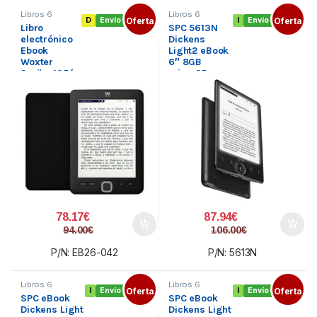
Libros 6
Libros 6
D
Envío gratis
Oferta
I
Envío gratis
Oferta
Pulgadas
,
Pulgadas
,
Libro
SPC 5613N
Libros
Libros
electrónicos
,
electrónicos
,
electrónico
Dickens
Periféricos
Periféricos
Ebook
Light2 eBook
Woxter
6″ 8GB
Scriba 195/
microSD
6″/ tinta
electrónica/
Negro
78.17
€
87.94
€
94.00
€
106.00
€
P/N: EB26-042
P/N: 5613N
Libros 6
Libros 6
I
Envío gratis
Oferta
I
Envío gratis
Oferta
Pulgadas
,
Pulgadas
,
SPC eBook
SPC eBook
Libros
Libros
electrónicos
,
electrónicos
,
Dickens Light
Dickens Light
Periféricos
Periféricos