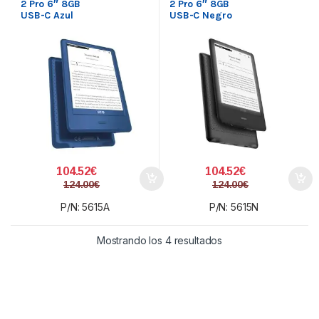
2 Pro 6″ 8GB
2 Pro 6″ 8GB
USB-C Azul
USB-C Negro
104.52
€
104.52
€
124.00
€
124.00
€
P/N: 5615A
P/N: 5615N
Ordenado por precio:
Mostrando los 4 resultados