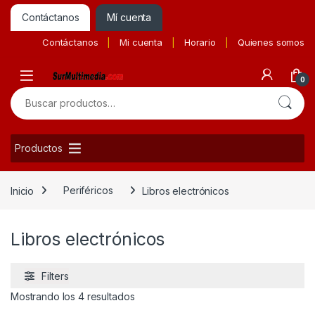
Contáctanos
Mí cuenta
Contáctanos
Mi cuenta
Horario
Quienes somos
0
Buscar por:
Productos
Inicio
Periféricos
Libros electrónicos
Libros electrónicos
Filters
Ordenado por precio: bajo a alto
Mostrando los 4 resultados