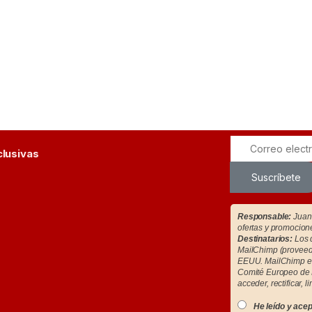
clusivas
Suscríbete
Responsable:
Juan 
ofertas y promocion
Destinatarios:
Los d
MailChimp (proveedo
EEUU. MailChimp es
Comité Europeo de 
acceder, rectificar, l
He leído y acep