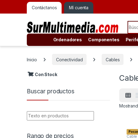
Contáctanos
Mí cuenta
Sear
Ordenadores
Componentes
Perif
Inicio
Conectividad
Cables
Con Stock
Cabl
Buscar productos
Mostrando
Pocas
Rango de precios
Cable