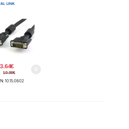
UAL LINK
3.64
€
10.00
€
N: 10.15.0802