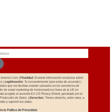
Antonio Caro |
Finalidad:
Enviarte información exclusiva sobre
es |
Legitimación:
Tu consentimiento (que estás de acuerdo) |
atos que me facilitas estarán ubicados en los servidores de
r de email marketing de horizonweb.es) fuera de la UE en
tá acogido al acuerdo EU-US Privacy Shield, aprobado por el
Protección de Datos. |
Derechos:
Tienes derecho, entre otros, a
imitar y suprimir tus datos.
to la
Política de Privacidad.