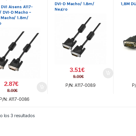
tividad
DVI-D Macho/ 1.8m/
1,8M D
 DVI Aisens A117-
Negro
 DVI-D Macho –
 Macho/ 1.8m/
o
3.51
€
9.00
€
2.87
€
P/N: A117-0089
P/
8.00
€
P/N: A117-0086
Ordenado por precio: bajo a alto
 los 3 resultados