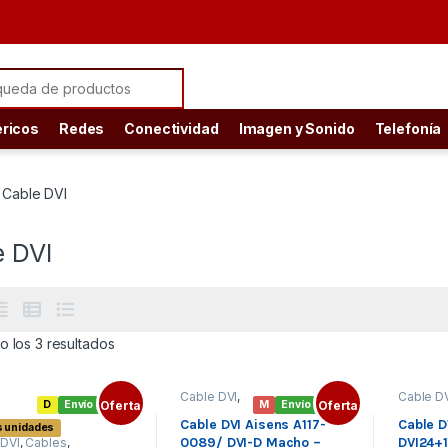
ch for:
éricos
Redes
Conectividad
Imagen y Sonido
Telefonía
Cable DVI
e DVI
Ordenado por precio: bajo a alto
 los 3 resultados
Cable DVI
,
Cable D
D
Envío gratis
Oferta
M
Envío gratis
Oferta
Cables
,
Cables
,
Conectivida
Conecti
Cable DVI Aisens A117-
Cable D
 unidades
d
0089/ DVI-D Macho –
DVI24+
 DVI
,
Cables
,