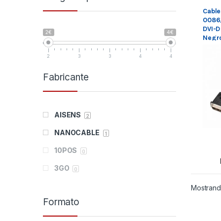
Conec
Cable
0086/
DVI-D
2€
4€
Negr
2
3
3
4
4
Fabricante
AISENS
2
NANOCABLE
1
10POS
0
3GO
0
Abysm
Mostrando
0
Formato
Acer
0