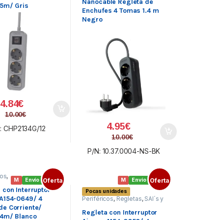
Nanocable Regleta de
.5m/ Gris
Enchufes 4 Tomas 1.4 m
Negro
4.84
€
10.00
€
4.95
€
: CHP2134G/12
10.00
€
P/N: 10.37.0004-NS-BK
cos
,
M
Envío gratis
Oferta
M
Envío gratis
Oferta
s
,
 con Interruptor
Pocas unidades
s
 A154-0649/ 4
Periféricos
,
Regletas
,
SAI´s y
Regletas
e Corriente/
Regleta con Interruptor
.4m/ Blanco