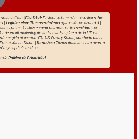
Antonio Caro |
Finalidad:
Enviarte información exclusiva sobre
es |
Legitimación:
Tu consentimiento (que estás de acuerdo) |
atos que me facilitas estarán ubicados en los servidores de
r de email marketing de horizonweb.es) fuera de la UE en
tá acogido al acuerdo EU-US Privacy Shield, aprobado por el
Protección de Datos. |
Derechos:
Tienes derecho, entre otros, a
imitar y suprimir tus datos.
to la
Política de Privacidad.