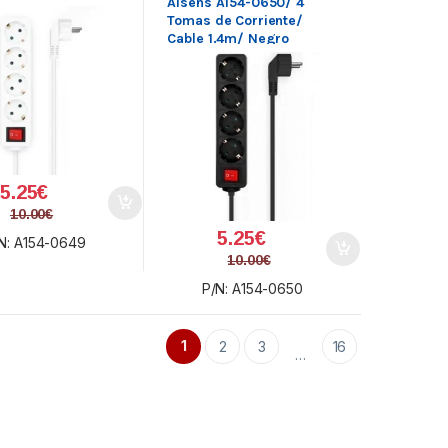
Aisens A154-0650/ 4
Tomas de Corriente/
Cable 1.4m/ Negro
5.25
€
10.00
€
5.25
€
N: A154-0649
10.00
€
P/N: A154-0650
1
2
3
16
…