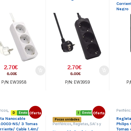
Corrien
Negro
2.70
€
2.70
€
6.00
€
6.00
€
P/N: EW3958
P/N: EW3959
P/
ricos
,
Periféri
D
Envío gratis
Oferta
I
Envío gratis
Oferta
tas
,
Regleta
y
SAI´s y
ta Nanocable
Regleta
Pocas unidades
tas
Regleta
8.0003-NS/ 3 Tomas
Philips
Periféricos
,
Regletas
,
SAI´s y
Regletas
rriente/ Cable 1.4m/
Tomas d