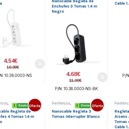
Nanocable Regleta de
a
Cable 1
Enchufes 3 Tomas 1.4 m
Negro
4.54
€
10.00
€
4.68
€
N: 10.38.0003-NS
P/N
11.00
€
P/N: 10.38.0003-NS-BK
ricos
,
Periféricos
,
Periféri
I
Envío gratis
Oferta
I
Envío gratis
Oferta
tas
,
SAI
Regletas
,
SAI
Regleta
egletas
´s y Regletas
SAI´s y
able Regleta de
Nanocable Regleta 3
Regleta
Regleta
fes 4 Tomas 1.4 m
Tomas Interruptor Blanco
Aisens
o
Tomas d
Cable 1