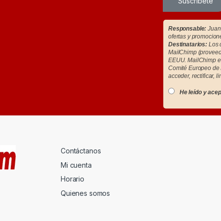
Suscríbete
Responsable:
Juan 
ofertas y promocion
Destinatarios:
Los d
MailChimp (proveedo
EEUU. MailChimp es
Comité Europeo de 
acceder, rectificar, l
He leído y acep
Contáctanos
Mi cuenta
Horario
Quienes somos