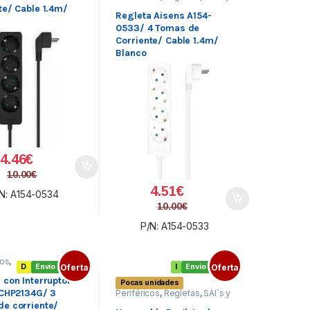
Regletas
te/ Cable 1.4m/
Regleta Aisens A154-
0533/ 4 Tomas de
Corriente/ Cable 1.4m/
Blanco
4.46
€
10.00
€
4.51
€
N: A154-0534
10.00
€
P/N: A154-0533
cos
,
D
Envío gratis
Oferta
I
Envío gratis
Oferta
s
,
 con Interruptor
Pocas unidades
s
 CHP2134G/ 3
Periféricos
,
Regletas
,
SAI´s y
Regletas
e corriente/