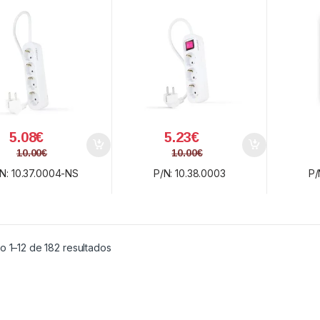
5.08
€
5.23
€
10.00
€
10.00
€
N: 10.37.0004-NS
P/N: 10.38.0003
P/
Ordenado por precio: bajo a alto
 1–12 de 182 resultados