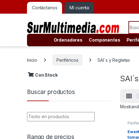
Contáctanos
Mí cuenta
Sear
Ordenadores
Componentes
Perif
Inicio
Periféricos
SAI´s y Regletas
Con Stock
SAI´s
Buscar productos
Mostrando
Perifé
Regle
´s y R
Ewen
Rango de precios
toma