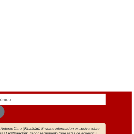
Antonio Caro |
Finalidad:
Enviarte información exclusiva sobre
es |
Legitimación:
Tu consentimiento (que estás de acuerdo) |