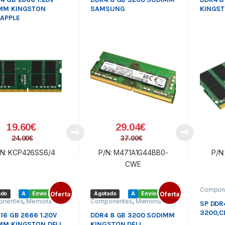
MM KINGSTON
SAMSUNG
KINGST
/APPLE
19.60
€
29.04
€
24.00
€
37.00
€
/N: KCP426SS6/4
P/N: M471A1G44BB0-
P/N
CWE
Compon
ado
A
Envío gratis
Oferta
Agotado
A
Envío gratis
Oferta
s
,
Memor
onentes
,
Memoria
Componentes
,
Memoria
Portátil
,
SP DDR
l
,
SODIMM DDR4
Portátil
,
SODIMM DDR4
SODIM
3200,C
DDR4
16 GB 2666 1.20V
DDR4 8 GB 3200 SODIMM
MM KINGSTON DELL
KINGSTON DELL