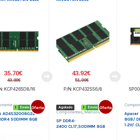
35.70
€
43.92
€
43.00
€
51.00
€
N: KCP426SD8/16
P/N: KCP432SS6/8
SP00
onente
Compon
I
Envío gratis
Oferta
Agotado
I
Envío gratis
Oferta
oria
es
,
Memo
Componentes
,
Memoria
l
,
Portátil
,
A AD4S32008G22-
Apacer
Portátil
,
SODIMM DDR4
MM
SODIM
DDR4 SODIMM 8GB
8GB/ D
DDR4
SP DDR4-
1.2V/ 
2400 CL17,SODIMM 8GB