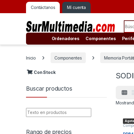
Contáctanos
Mí cuenta
Sear
Ordenadores
Componentes
Perif
Inicio
Componentes
Memoria Portáti
Con Stock
SOD
Buscar productos
Mostrand
Agot
Comp
Portáti
Rango de precios
DDR4 