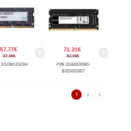
57.77
€
71.21
€
67.00
€
82.00
€
: ES.08G21.GSH
P/N: LD4AS008G-
B3200GSST
1
2
3