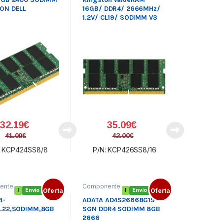
ON DELL
16GB/ DDR4/ 2666MHz/
1.2V/ CL19/ SODIMM V3
32.19
€
35.09
€
41.00
€
42.00
€
: KCP424SS8/8
P/N: KCP426SS8/16
ente
Componente
I
Envío gratis
Oferta
I
Envío gratis
Oferta
ia
s
,
Memoria
Portátil
,
4-
ADATA AD4S26668G19-
M
SODIMM
L22,SODIMM,8GB
SGN DDR4 SODIMM 8GB
DDR4
2666