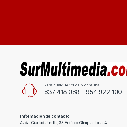
Intel
0
Intenso
0
JBL
0
Kaspersky
0
KEEP OUT
0
KIOXIA
0
KROM
0
L-Link
0
Para cualquier duda o consulta...
LaCie
637 418 068 - 954 922 100
0
Lenovo
0
LEOTEC
0
Información de contacto
LG
0
Avda. Ciudad Jardín, 38 Edificio Olimpia, local 4