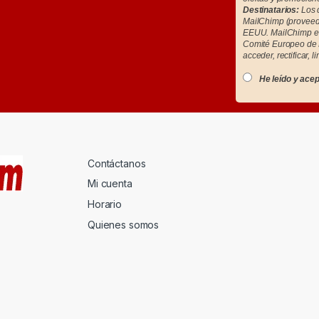
Destinatarios:
Los d
MailChimp (proveedo
EEUU. MailChimp es
Comité Europeo de 
acceder, rectificar, l
He leído y acep
Contáctanos
Mi cuenta
Horario
Quienes somos