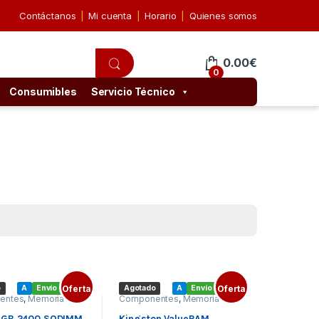
Contáctanos
Mi cuenta
Horario
Quienes somos
0.00
€
0
Consumibles
Servicio Técnico
o
A
Envío gratis
Oferta
Agotado
A
Envío gratis
Oferta
entes
,
Memoria
Componentes
,
Memoria
SODIMM DDR4
Portátil
,
SODIMM DDR4
 GB 2400 SODIMM
Kingston ValueRAM