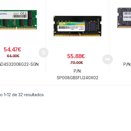
54.47
€
55.88
€
64.00
€
70.00
€
 AD4S32008G22-SGN
P/N
P/N:
SP008GBSFU240X02
Ordenado por precio: bajo a alto
o 1–12 de 32 resultados