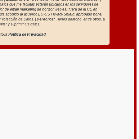
atos que me facilitas estarán ubicados en los servidores de
r de email marketing de horizonweb.es) fuera de la UE en
tá acogido al acuerdo EU-US Privacy Shield, aprobado por el
Protección de Datos. |
Derechos:
Tienes derecho, entre otros, a
imitar y suprimir tus datos.
to la
Política de Privacidad.