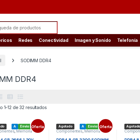
ch for:
éricos
Redes
Conectividad
Imagen y Sonido
Telefonía
l
SODIMM DDR4
IMM DDR4
Ordenado por precio: bajo a alto
o 1–12 de 32 resultados
ado
A
Envío gratis
Oferta
Agotado
A
Envío gratis
Oferta
Agotad
onentes
,
Memoria
Componentes
,
Memoria
Compon
l
,
SODIMM DDR4
Portátil
,
SODIMM DDR4
Portátil
,
4 GB 2666 1.20V
DDR4 8 GB 3200 SODIMM
DDR4 8