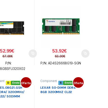
52.99
€
53.92
€
67.00
€
63.00
€
P/N:
P/N: AD4S26668G19-SGN
8GBSFU320X02
ent
Component
D
Envío gratis
Oferta
S
Envío gratis
Oferta
ria
es
,
Memoria
Portátil
,
 ES.08G21.GSH
LEXAR SO-DIMM DDR4
M
SODIMM
DR4/ 3200MHz/
8GB 3200MHZ CL22
DDR4
CL22/ SODIMM