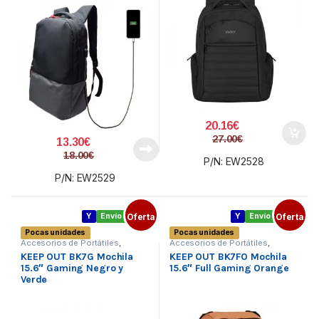
20.16
€
27.00
€
13.30
€
18.00
€
P/N: EW2528
P/N: EW2529
Y
Envío gratis
Oferta
Y
Envío gratis
Oferta
Pocas unidades
Pocas unidades
Accesorios de Portátiles
,
Accesorios de Portátiles
,
Bolsas y maletines
,
Bolsas y maletines
,
KEEP OUT BK7G Mochila
KEEP OUT BK7FO Mochila
Ordenadores
Ordenadores
15.6″ Gaming Negro y
15.6″ Full Gaming Orange
Verde