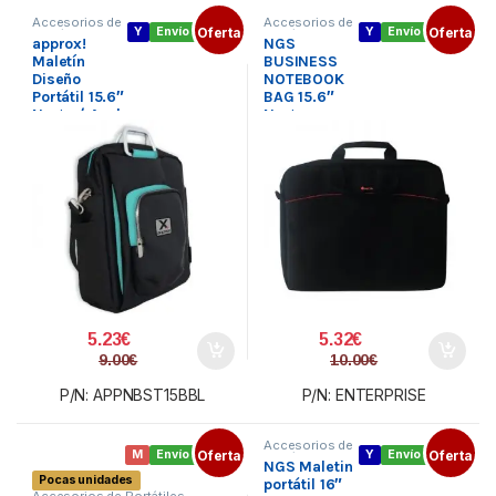
Accesorios de
Accesorios de
Y
Envío gratis
Oferta
Y
Envío gratis
Oferta
Portátiles
,
Portátiles
,
approx!
NGS
Bolsas y
Bolsas y
maletines
,
maletines
,
Maletín
BUSINESS
Ordenadores
Ordenadores
Diseño
NOTEBOOK
Portátil 15.6″
BAG 15.6″
Negro/ Azul
Negro
5.23
€
5.32
€
9.00
€
10.00
€
P/N: APPNBST15BBL
P/N: ENTERPRISE
Accesorios de
M
Envío gratis
Oferta
Y
Envío gratis
Oferta
Portátiles
,
NGS Maletin
Bolsas y
Pocas unidades
maletines
,
portátil 16″
Ordenadores
Accesorios de Portátiles
,