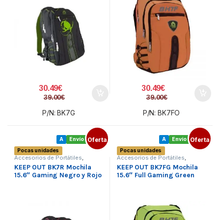
30.49
€
30.49
€
39.00
€
39.00
€
P/N: BK7G
P/N: BK7FO
A
Envío gratis
Oferta
A
Envío gratis
Oferta
Pocas unidades
Pocas unidades
Accesorios de Portátiles
,
Accesorios de Portátiles
,
Bolsas y maletines
,
Bolsas y maletines
,
KEEP OUT BK7R Mochila
KEEP OUT BK7FG Mochila
Ordenadores
Ordenadores
15.6″ Gaming Negro y Rojo
15.6″ Full Gaming Green