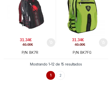
31.34
€
31.34
€
40.00
€
40.00
€
P/N: BK7R
P/N: BK7FG
Ordenado por preci
Mostrando 1–12 de 15 resultados
1
2