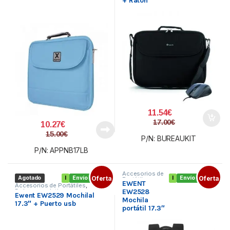
+ Raton
11.54
€
17.00
€
10.27
€
15.00
€
P/N: BUREAUKIT
P/N: APPNB17LB
Accesorios de
Agotado
I
Envío gratis
Oferta
I
Envío gratis
Oferta
Portátiles
,
EWENT
Bolsas y
Accesorios de Portátiles
,
maletines
,
EW2528
Bolsas y maletines
,
Ewent EW2529 Mochilal
Ordenadores
Ordenadores
Mochila
17.3″ + Puerto usb
portátil 17.3″