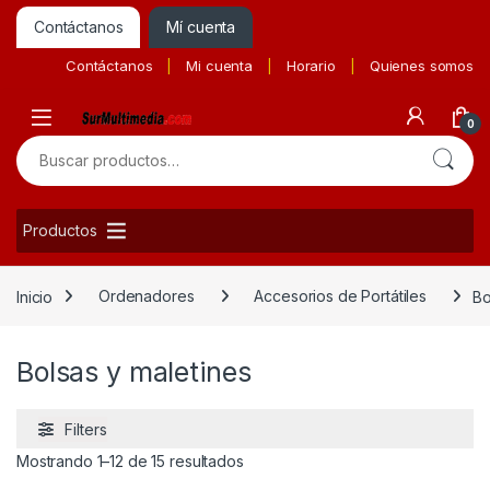
Contáctanos
Mí cuenta
Contáctanos
Mi cuenta
Horario
Quienes somos
0
Buscar por:
Productos
Inicio
Ordenadores
Accesorios de Portátiles
Bo
Bolsas y maletines
Filters
Ordenado por precio: bajo a alto
Mostrando 1–12 de 15 resultados