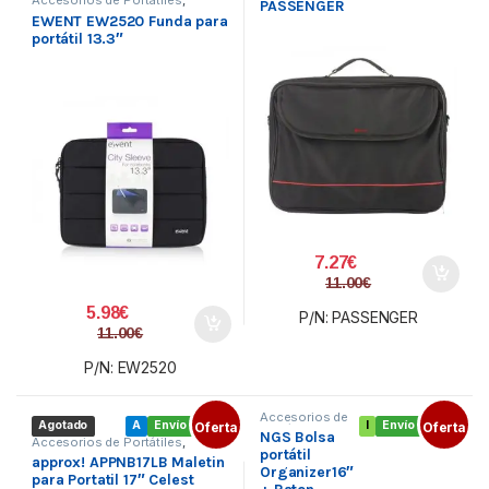
PASSENGER
Bolsas y maletines
,
EWENT EW2520 Funda para
Ordenadores
portátil 13.3″
7.27
€
11.00
€
5.98
€
P/N: PASSENGER
11.00
€
P/N: EW2520
Accesorios de
Agotado
A
Envío gratis
Oferta
I
Envío gratis
Oferta
Portátiles
,
NGS Bolsa
Bolsas y
Accesorios de Portátiles
,
maletines
,
portátil
Bolsas y maletines
,
approx! APPNB17LB Maletin
Ordenadores
Ordenadores
Organizer16″
para Portatil 17″ Celest