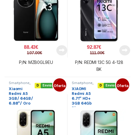
88.43
€
92.87
€
107.00
€
111.00
€
P/N: MZB0GL9EU
P/N: REDMI 13C 5G 4-128
BK
Smartphone
,
Smartphone
,
D
Envío gratis
Oferta
D
Envío gratis
Oferta
Smartphone
Smartphone
Xiaomi
XIAOMI
XIAOMI
,
XIAOMI
,
Telefonía
Telefonía
Redmi A5
Redmi A5
3GB/ 64GB/
6.71″ HD+
6.88″/ Oro
3GB 64Gb
Blue