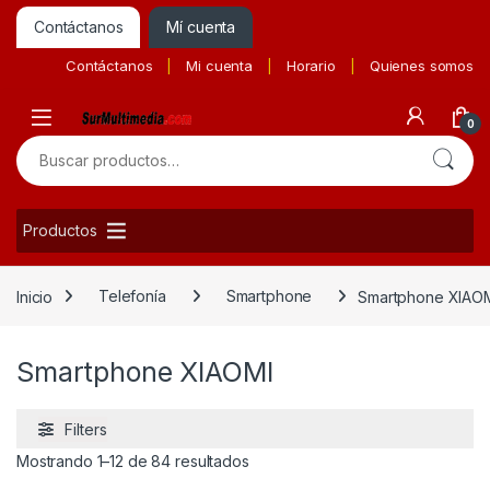
Contáctanos
Mí cuenta
Contáctanos
Mi cuenta
Horario
Quienes somos
0
Buscar por:
Productos
Inicio
Telefonía
Smartphone
Smartphone XIAO
Smartphone XIAOMI
Filters
Ordenado por precio: bajo a alto
Mostrando 1–12 de 84 resultados