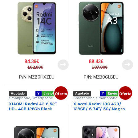
84.39
€
88.43
€
102.00
€
107.00
€
P/N: MZB0HXZEU
P/N: MZB0GLBEU
Agotado
Y
Envío gratis
Oferta
Agotado
Y
Envío gratis
Oferta
Smartphone
,
Smartphone
Smartphone
,
Smartphone
XIAOMI
,
Telefonía
XIAOMI
,
Telefonía
XIAOMI Redmi A3 6.52″
Xiaomi Redmi 13C 4GB/
HD+ 4GB 128Gb Black
128GB/ 6.74″/ 5G/ Negro