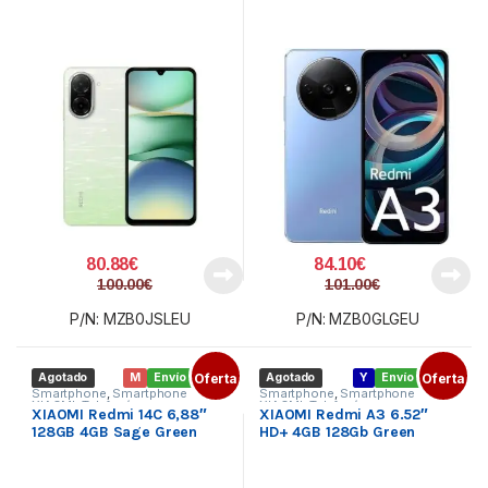
80.88
€
84.10
€
100.00
€
101.00
€
P/N: MZB0JSLEU
P/N: MZB0GLGEU
Agotado
M
Envío gratis
Oferta
Agotado
Y
Envío gratis
Oferta
Smartphone
,
Smartphone
Smartphone
,
Smartphone
XIAOMI
,
Telefonía
XIAOMI
,
Telefonía
XIAOMI Redmi 14C 6,88″
XIAOMI Redmi A3 6.52″
128GB 4GB Sage Green
HD+ 4GB 128Gb Green