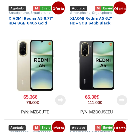
Agotado
M
Envío gratis
Oferta
Agotado
M
Envío gratis
Oferta
Smartphone
,
Smartphone
Smartphone
,
Smartphone
XIAOMI
,
Telefonía
XIAOMI
,
Telefonía
XIAOMI Redmi A5 6.71″
XIAOMI Redmi A5 6.71″
HD+ 3GB 64Gb Gold
HD+ 3GB 64Gb Black
65.36
€
65.36
€
79.00
€
111.00
€
P/N: MZB0JTE
P/N: MZB0JSEEU
Agotado
M
Envío gratis
Oferta
Agotado
M
Envío gratis
Oferta
Smartphone
,
Smartphone
Smartphone
,
Smartphone