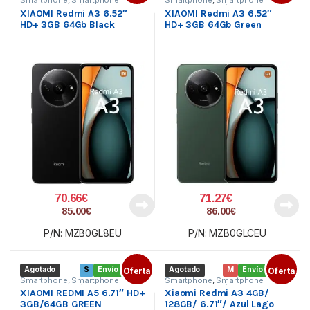
XIAOMI
,
Telefonía
XIAOMI
,
Telefonía
XIAOMI Redmi A3 6.52″
XIAOMI Redmi A3 6.52″
HD+ 3GB 64Gb Black
HD+ 3GB 64Gb Green
70.66
€
71.27
€
85.00
€
86.00
€
P/N: MZB0GL8EU
P/N: MZB0GLCEU
Agotado
S
Envío gratis
Oferta
Agotado
M
Envío gratis
Oferta
Smartphone
,
Smartphone
Smartphone
,
Smartphone
XIAOMI
,
Telefonía
XIAOMI
,
Telefonía
XIAOMI REDMI A5 6.71″ HD+
Xiaomi Redmi A3 4GB/
3GB/64GB GREEN
128GB/ 6.71″/ Azul Lago