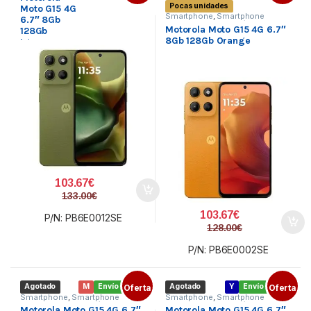
Pocas unidades
Telefonía
Moto G15 4G
Smartphone
,
Smartphone
6.7″ 8Gb
MOTOROLA
,
Telefonía
Motorola Moto G15 4G 6.7″
128Gb
8Gb 128Gb Orange
Iguana
103.67
€
133.00
€
103.67
€
P/N: PB6E0012SE
128.00
€
P/N: PB6E0002SE
Agotado
M
Envío gratis
Oferta
Agotado
Y
Envío gratis
Oferta
Smartphone
,
Smartphone
Smartphone
,
Smartphone
MOTOROLA
,
Telefonía
MOTOROLA
,
Telefonía
Motorola Moto G15 4G 6.7″
Motorola Moto G15 4G 6.7″