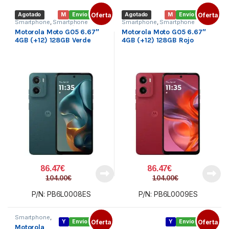
Agotado
M
Envío gratis
Oferta
Agotado
M
Envío gratis
Oferta
Smartphone
,
Smartphone
Smartphone
,
Smartphone
MOTOROLA
,
Telefonía
MOTOROLA
,
Telefonía
Motorola Moto G05 6.67″
Motorola Moto G05 6.67″
4GB (+12) 128GB Verde
4GB (+12) 128GB Rojo
86.47
€
86.47
€
104.00
€
104.00
€
P/N: PB6L0008ES
P/N: PB6L0009ES
Smartphone
,
Y
Envío gratis
Oferta
Y
Envío gratis
Oferta
Smartphone
Motorola
MOTOROLA
,