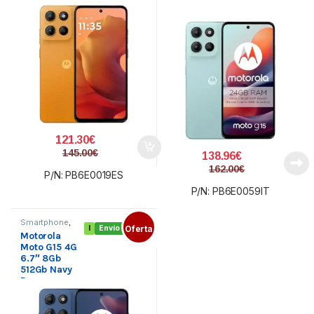
121.30
€
145.00
€
138.96
€
162.00
€
P/N: PB6E0019ES
P/N: PB6E0059IT
Smartphone
,
I
Envío gratis
Oferta
Smartphone
Motorola
MOTOROLA
,
Telefonía
Moto G15 4G
6.7″ 8Gb
512Gb Navy
Peony