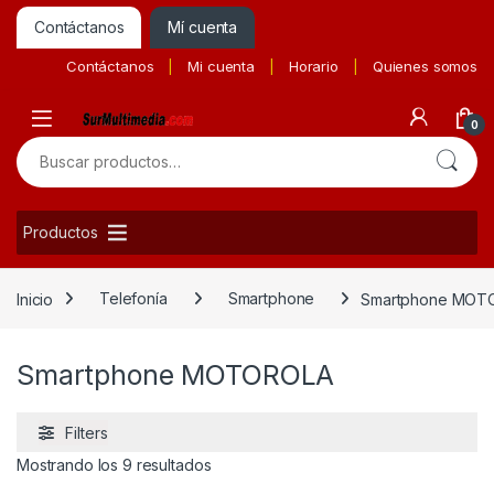
Contáctanos
Mí cuenta
Contáctanos
Mi cuenta
Horario
Quienes somos
0
Buscar por:
Productos
Inicio
Telefonía
Smartphone
Smartphone MOT
Smartphone MOTOROLA
Filters
Ordenado por precio: bajo a alto
Mostrando los 9 resultados