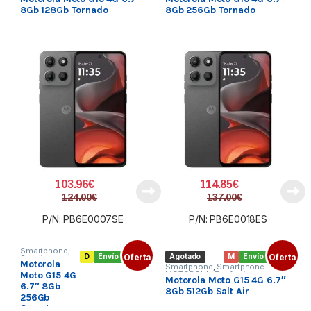
8Gb 128Gb Tornado
8Gb 256Gb Tornado
103.96
€
114.85
€
124.00
€
137.00
€
P/N: PB6E0007SE
P/N: PB6E0018ES
Smartphone
,
D
Envío gratis
Oferta
Agotado
M
Envío gratis
Oferta
Smartphone
Motorola
MOTOROLA
,
Smartphone
,
Smartphone
Telefonía
Moto G15 4G
MOTOROLA
,
Telefonía
Motorola Moto G15 4G 6.7″
6.7″ 8Gb
8Gb 512Gb Salt Air
256Gb
Orange