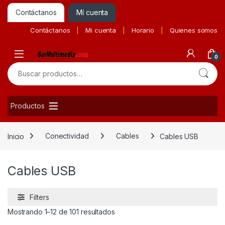
Contáctanos
Mí cuenta
Contáctanos
Mi cuenta
Horario
Quienes somos
0
Buscar por:
Productos
Inicio
Conectividad
Cables
Cables USB
Cables USB
Filters
Ordenado por precio: bajo a alto
Mostrando 1–12 de 101 resultados