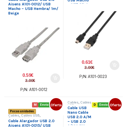
USB Macho
Aisens A101-0012/ USB
– USB Mini
Macho – USB Hembra/ 1m/
Macho/
Beige
0.5m/ Negro
0.61
€
3.00
€
0.59
€
P/N: A101-0023
3.00
€
P/N: A101-0012
Cables
,
Cables
M
Envío gratis
Oferta
D
Envío gratis
Oferta
USB
,
Cable USB
Conectividad
Pocas unidades
Nano Cable
Cables
,
Cables USB
,
USB 2.0 A/M
Conectividad
Cable Alargador USB 2.0
– USB 2.0
Aisens A101-0015/ USB
A/M 1.0M