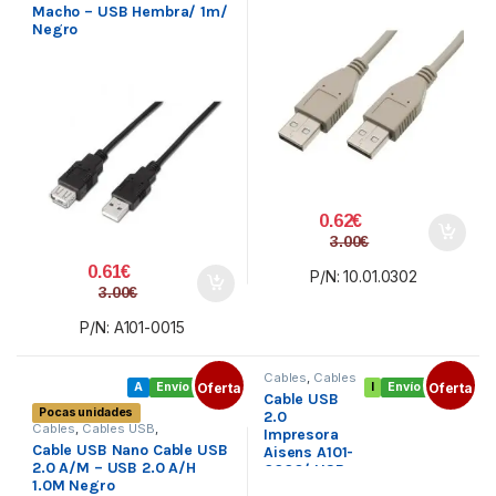
Macho – USB Hembra/ 1m/
BEIGE
Negro
0.62
€
3.00
€
0.61
€
P/N: 10.01.0302
3.00
€
P/N: A101-0015
Cables
,
Cables
A
Envío gratis
Oferta
I
Envío gratis
Oferta
USB
,
Cable USB
Conectividad
Pocas unidades
2.0
Cables
,
Cables USB
,
Impresora
Conectividad
Cable USB Nano Cable USB
Aisens A101-
2.0 A/M – USB 2.0 A/H
0006/ USB
1.0M Negro
Macho – USB