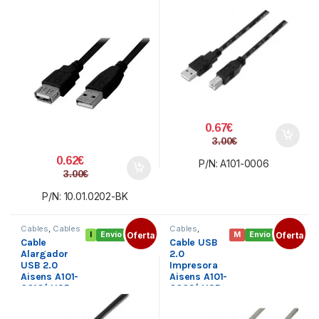
Macho/
1.8m/ Negro
0.67
€
3.00
€
0.62
€
P/N: A101-0006
3.00
€
P/N: 10.01.0202-BK
Cables
,
Cables
Cables
,
I
Envío gratis
Oferta
M
Envío gratis
Oferta
USB
,
Cables USB
,
Cable
Cable USB
Conectividad
Conectividad
Alargador
2.0
USB 2.0
Impresora
Aisens A101-
Aisens A101-
0016/ USB
0002/ USB
Macho – USB
Macho –
Hembra/
USB Macho/