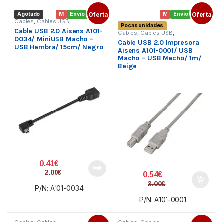
Agotado
M
Envío gratis
Oferta
M
Envío gratis
Oferta
Cables
,
Cables USB
,
Pocas unidades
Conectividad
Cable USB 2.0 Aisens A101-
Cables
,
Cables USB
,
0034/ MiniUSB Macho –
Conectividad
Cable USB 2.0 Impresora
USB Hembra/ 15cm/ Negro
Aisens A101-0001/ USB
Macho – USB Macho/ 1m/
Beige
0.41
€
2.00
€
0.54
€
3.00
€
P/N: A101-0034
P/N: A101-0001
Cables
,
Cables
Cables
,
Cables