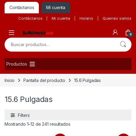
Contáctanos
Mí cuenta
Contáctanos
Mi cuenta
Horario
Quienes somos
0
Buscar por:
Productos
Inicio
Pantalla del producto
15.6 Pulgadas
15.6 Pulgadas
Filters
Ordenado por precio: bajo a alto
Mostrando 1–12 de 241 resultados