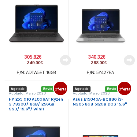
305.82
€
340.32
€
349.00
€
388.00
€
P/N: AD1W5ET 16GB
P/N: 5Y427EA
Agotado
Envío gratis
Oferta
Agotado
Envío gratis
Oferta
Agotado
,
Marzo 2026
Agotado
,
Marzo 2026
HP 255 G10 AL0G6AT Ryzen
Asus E1504GA-BQ886 i3-
3 7330U/ 8GB/ 256GB
N305 8GB 512GB DOS 15.6″
SSD/ 15.6″/ Win11