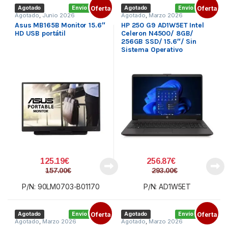
Agotado
Envío gratis
Oferta
Agotado
Envío gratis
Oferta
Agotado
,
Junio 2026
Agotado
,
Marzo 2026
Asus MB165B Monitor 15.6″
HP 250 G9 AD1W5ET Intel
HD USB portátil
Celeron N4500/ 8GB/
256GB SSD/ 15.6″/ Sin
Sistema Operativo
125.19
€
256.87
€
157.00
€
293.00
€
P/N: 90LM0703-B01170
P/N: AD1W5ET
Agotado
Envío gratis
Oferta
Agotado
Envío gratis
Oferta
Agotado
,
Marzo 2026
Agotado
,
Marzo 2026