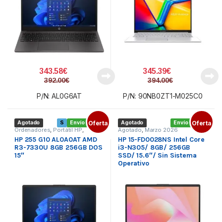
343.58
€
345.39
€
392.00
€
394.00
€
P/N: AL0G6AT
P/N: 90NB0ZT1-M025C0
Agotado
S
Envío gratis
Oferta
Agotado
Envío gratis
Oferta
Ordenadores
,
Portátil HP
,
Agotado
,
Marzo 2026
Portátiles
HP 255 G10 AL0A0AT AMD
HP 15-FD0028NS Intel Core
R3-7330U 8GB 256GB DOS
i3-N305/ 8GB/ 256GB
15″
SSD/ 15.6″/ Sin Sistema
Operativo