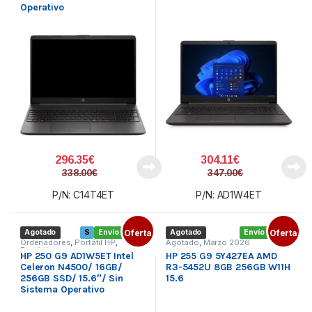
Operativo
296.35
€
304.11
€
338.00
€
347.00
€
P/N: C14T4ET
P/N: AD1W4ET
Agotado
S
Envío gratis
Oferta
Agotado
Envío gratis
Oferta
Ordenadores
,
Portátil HP
,
Agotado
,
Marzo 2026
Portátiles
HP 250 G9 AD1W5ET Intel
HP 255 G9 5Y427EA AMD
Celeron N4500/ 16GB/
R3-5452U 8GB 256GB W11H
256GB SSD/ 15.6″/ Sin
15.6
Sistema Operativo