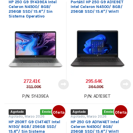
HP 250 G9 5Y439EA Intel
Portátil HP 250 G9 AD1E9ET
Celeron N4500/ 8GB/
Intel Celeron N4500/ 8GB/
256GB SSD/ 15.6″/ Sin
256GB SSD/ 15.6″/ Win11
Sistema Operativo
272.41
€
295.64
€
311.00
€
364.00
€
P/N: 5Y439EA
P/N: AD1E9ET
Agotado
Envío gratis
Oferta
Agotado
Envío gratis
Oferta
Agotado
,
Marzo 2026
Agotado
,
Marzo 2026
HP 250RT G9 C14T4ET Intel
HP 250 G9 AD1W4ET Intel
N150/ 8GB/ 256GB SSD/
Celeron N4500/ 8GB/
15.6″/ Sin Sistema
256GB SSD/ 15.6″/ Win11