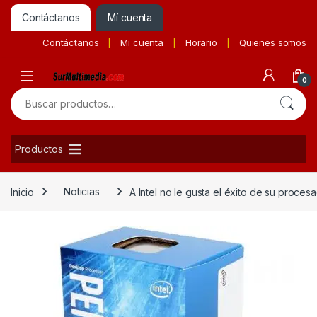
Contáctanos
Mí cuenta
Contáctanos
Mi cuenta
Horario
Quienes somos
0
Buscar por:
Productos
Inicio
Noticias
A Intel no le gusta el éxito de su proce