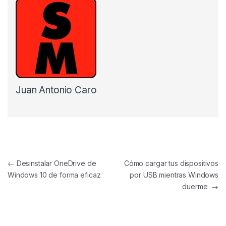
Juan Antonio Caro
Navegación de entradas
←
Desinstalar OneDrive de
Cómo cargar tus dispositivos
Windows 10 de forma eficaz
por USB mientras Windows
duerme
→