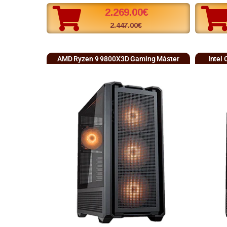
2.269.00
€
2.447.00
€
AMD Ryzen 9 9800X3D Gaming Máster
Intel