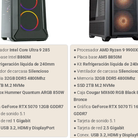
sador
Intel Core Ultra 9 285
● Procesador
AMD Ryzen 9 9900X
base Intel
B860M
● Placa base
AM5 B850M
rigeración líquida de 240mm
● Kit
Refrigeración líquida de 2
ador de carcasa
Silencioso
● Ventilador de carcasa
Silencios
ia
32GB DDR5 4800Mhz
● Memoria
32GB DDR5 4800Mhz
TB M.2 NVMe
●
SSD 2TB M.2 NVMe
ox Hummer Quantum ARGB 850W
● Caja
Cougar MX600 RGB Black
Bronce
a
GeForce RTX 5070 12GB GDDR7
● Gráfica
GeForce RTX 5070 Ti 1
a de sonido 5.1
GDDR7
a de red
1 Gigabit
● Tarjeta de sonido 5.1
.
USB 3.2, HDMI y DisplayPort
● Tarjeta de red
2.5 Gigabit
● Conex.
USB 3.2, HDMI y Display