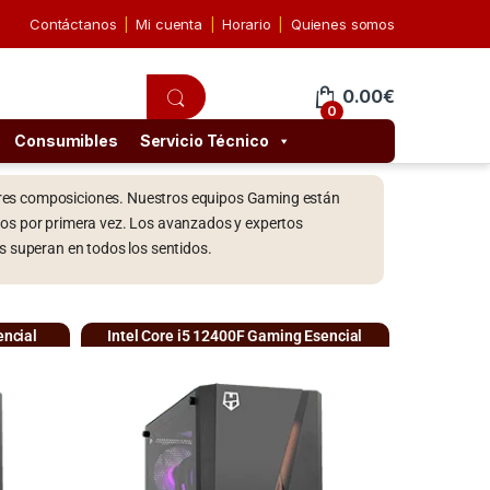
Contáctanos
Mi cuenta
Horario
Quienes somos
0.00
€
0
Consumibles
Servicio Técnico
ejores composiciones. Nuestros equipos Gaming están
gos por primera vez. Los avanzados y expertos
s superan en todos los sentidos.
ncial
Intel Core i5 12400F Gaming Esencial