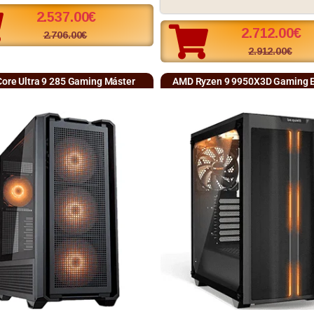
2.537.00
€
2.712.00
€
2.706.00
€
2.912.00
€
 Core Ultra 9 285 Gaming Máster
AMD Ryzen 9 9950X3D Gaming 