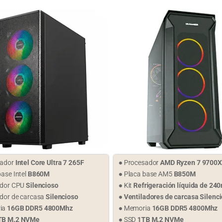
sador
Intel Core Ultra 7 265F
● Procesador
AMD Ryzen 7 9700X
base Intel
B860M
● Placa base AM5
B850M
ador CPU
Silencioso
● Kit
Refrigeración líquida de 2
ador de carcasa
Silencioso
●
Ventiladores de carcasa Silenc
ia
16GB DDR5 4800Mhz
● Memoria
16GB DDR5 4800Mhz
TB M.2 NVMe
● SSD
1TB M.2 NVMe