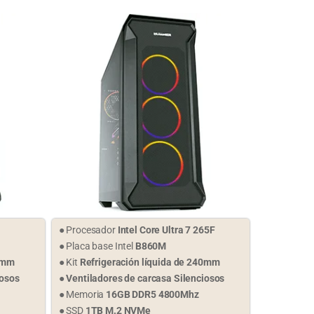
● Procesador
Intel Core Ultra 7 265F
● Placa base Intel
B860M
40mm
● Kit
Refrigeración líquida de 240mm
iosos
●
Ventiladores de carcasa Silenciosos
● Memoria
16GB DDR5 4800Mhz
● SSD
1TB M.2 NVMe