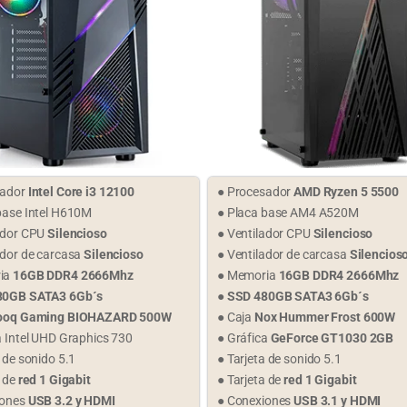
sador
Intel Core i3 12100
● Procesador
AMD Ryzen 5 5500
base Intel H610M
● Placa base AM4 A520M
ador CPU
Silencioso
● Ventilador CPU
Silencioso
ador de carcasa
Silencioso
● Ventilador de carcasa
Silencios
ia
16GB DDR4 2666Mhz
● Memoria
16GB DDR4 2666Mhz
80GB SATA3 6Gb´s
●
SSD 480GB SATA3 6Gb´s
ooq Gaming BIOHAZARD 500W
● Caja
Nox Hummer Frost 600W
a Intel UHD Graphics 730
● Gráfica
GeForce GT1030 2GB
a de sonido 5.1
● Tarjeta de sonido 5.1
a de
red 1 Gigabit
● Tarjeta de
red 1 Gigabit
iones
USB 3.2 y HDMI
● Conexiones
USB 3.1 y HDMI