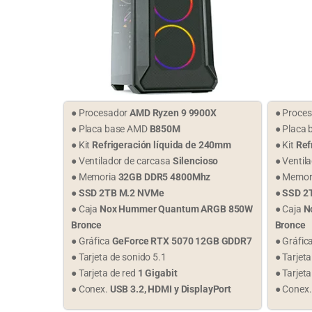
● Procesador
AMD Ryzen 9 9900X
● Proce
● Placa base AMD
B850M
● Placa 
● Kit
Refrigeración líquida de 240mm
● Kit
Ref
● Ventilador de carcasa
Silencioso
● Ventil
● Memoria
32GB DDR5 4800Mhz
● Memor
●
SSD 2TB M.2 NVMe
●
SSD 2
● Caja
Nox Hummer Quantum ARGB 850W
● Caja
N
Bronce
Bronce
● Gráfica
GeForce RTX 5070 12GB GDDR7
● Gráfic
● Tarjeta de sonido 5.1
● Tarjet
● Tarjeta de red
1 Gigabit
● Tarjet
● Conex.
USB 3.2, HDMI y DisplayPort
● Conex