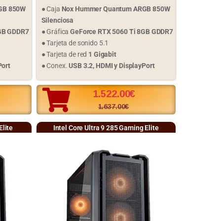
GB 850W
● Caja
Nox Hummer Quantum ARGB 850W
Silenciosa
8GB GDDR7
● Gráfica
GeForce RTX 5060 Ti 8GB GDDR7
● Tarjeta de sonido 5.1
● Tarjeta de red
1 Gigabit
Port
● Conex.
USB 3.2, HDMI y DisplayPort
1.522.00
€
1.637.00
€
lite
Intel Core Ultra 9 285 Gaming Elite