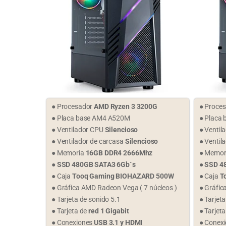
● Procesador
AMD Ryzen 3 3200G
● Proce
● Placa base AM4 A520M
● Placa 
● Ventilador CPU
Silencioso
● Ventil
● Ventilador de carcasa
Silencioso
● Ventil
● Memoria
16GB DDR4 2666Mhz
● Memor
●
SSD 480GB SATA3 6Gb´s
●
SSD 4
● Caja
Tooq Gaming BIOHAZARD 500W
● Caja
T
● Gráfica AMD Radeon Vega ( 7 núcleos )
● Gráfic
● Tarjeta de sonido 5.1
● Tarjet
● Tarjeta de
red 1 Gigabit
● Tarjet
● Conexiones
USB 3.1 y HDMI
● Conex