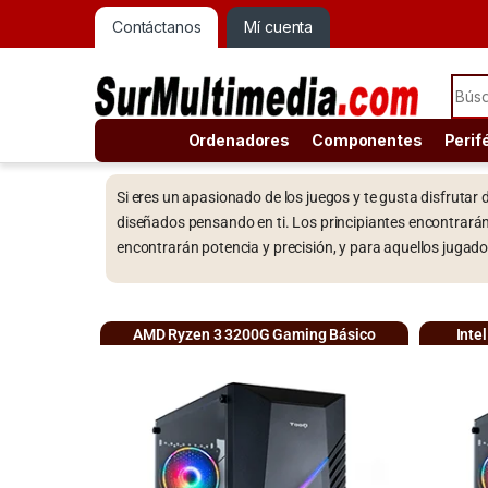
Contáctanos
Mí cuenta
Ordenadores
Componentes
Perif
Si eres un apasionado de los juegos y te gusta disfruta
diseñados pensando en ti. Los principiantes encontrará
encontrarán potencia y precisión, y para aquellos jugad
AMD Ryzen 3 3200G Gaming Básico
Inte