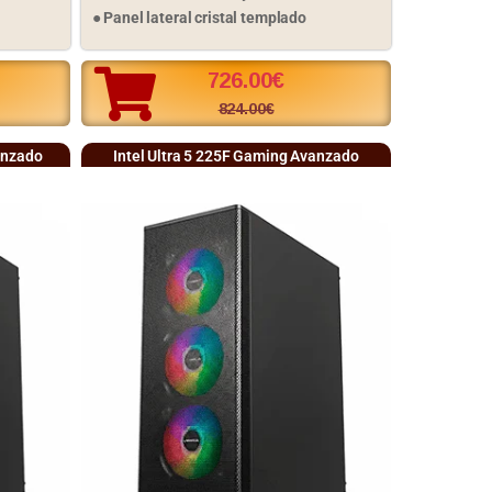
● Panel lateral cristal templado
726.00
€
824.00
€
anzado
Intel Ultra 5 225F Gaming Avanzado