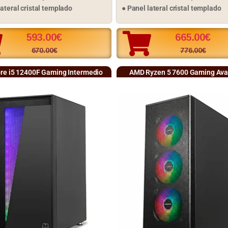
lateral cristal templado
● Panel lateral cristal templado
593.00
€
665.00
€
670.00
€
776.00
€
ore i5 12400F Gaming Intermedio
AMD Ryzen 5 7600 Gaming Av