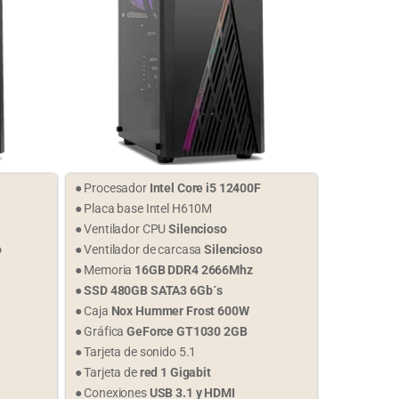
● Procesador
Intel Core i5 12400F
● Placa base Intel H610M
● Ventilador CPU
Silencioso
o
● Ventilador de carcasa
Silencioso
● Memoria
16GB DDR4 2666Mhz
●
SSD 480GB SATA3 6Gb´s
● Caja
Nox Hummer Frost 600W
● Gráfica
GeForce GT1030 2GB
● Tarjeta de sonido 5.1
● Tarjeta de
red 1 Gigabit
● Conexiones
USB 3.1 y HDMI