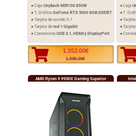
● Caja
Unykach MIR100 850W
● Caja
U
● T. Gráfica
GeForce RTX 5060 8GB GDDR7
● T. Grá
● Tarjeta de sonido 5.1
● Tarjet
● Tarjeta de
red 1 Gigabit
● Tarjeta
● Conexiones
USB 3.1, HDMI y DisplayPort
● Conex
1.352.00
€
1.505.00
€
AMD Ryzen 9 9900X Gaming Superior
Inte