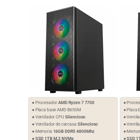
● Procesador
AMD Ryzen 7 7700
● Proce
● Placa base AMD B650M
● Placa 
● Ventilador CPU
Silencioso
● Ventil
● Ventilador de carcasa
Silencioso
● Ventil
● Memoria
16GB DDR5 4800Mhz
● Memor
●
SSD 1TB M.2 NVMe
●
SSD 1