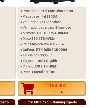
● Procesador
Intel Core Ultra 5 225F
● Placa base Intel
B860M
● Ventilador CPU
Silencioso
o
● Ventilador de carcasa
Silencioso
● Memoria
16GB DDR5 4800Mhz
● Disco
SSD 1TB NVMe
● Caja
Unykach MIR100 750W
●
GeForce RTX 5050 8GB DDR6
● Tarjeta de sonido 5.1
● Tarjeta de
red 1 Gigabit
● Conex.
USB 3.1 y HDMI
●
Panel Lateral acrílico
1.154.00
€
1.300.00
€
xperto
Intel Ultra 7 265F Gaming Experto