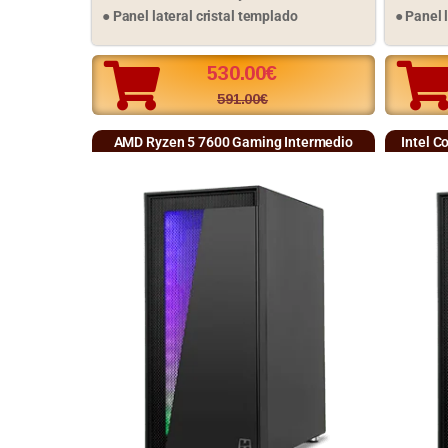
● Panel lateral cristal templado
●
Panel 
530.00
€
591.00
€
AMD Ryzen 5 7600 Gaming Intermedio
Intel C