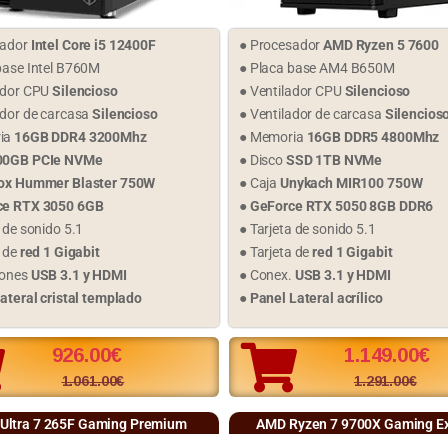
sador
Intel Core i5 12400F
● Procesador
AMD Ryzen 5 7600
base Intel B760M
● Placa base AM4 B650M
ador CPU
Silencioso
● Ventilador CPU
Silencioso
ador de carcasa
Silencioso
● Ventilador de carcasa
Silencios
ia
16GB DDR4 3200Mhz
● Memoria
16GB DDR5 4800Mhz
00GB PCIe NVMe
● Disco
SSD 1TB NVMe
ox Hummer Blaster 750W
● Caja
Unykach MIR100 750W
ce RTX 3050 6GB
●
GeForce RTX 5050 8GB DDR6
a de sonido 5.1
● Tarjeta de sonido 5.1
a de
red 1 Gigabit
● Tarjeta de
red 1 Gigabit
iones
USB 3.1 y HDMI
● Conex.
USB 3.1 y HDMI
lateral cristal templado
●
Panel Lateral acrílico
926.00
€
1.149.00
€
1.061.00
€
1.291.00
€
l Ultra 7 265F Gaming Premium
AMD Ryzen 7 9700X Gaming E