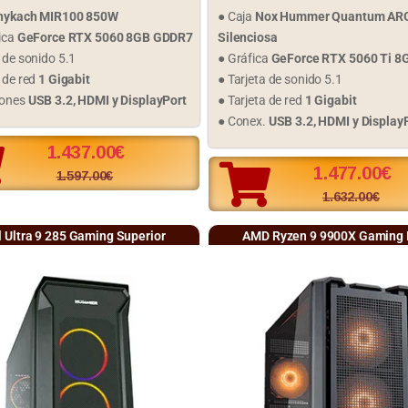
nykach MIR100 850W
● Caja
Nox Hummer Quantum AR
fica
GeForce RTX 5060 8GB GDDR7
Silenciosa
a de sonido 5.1
● Gráfica
GeForce RTX 5060 Ti 
 de red
1 Gigabit
● Tarjeta de sonido 5.1
iones
USB 3.2, HDMI y DisplayPort
● Tarjeta de red
1 Gigabit
● Conex.
USB 3.2, HDMI y Display
1.437.00
€
1.477.00
€
1.597.00
€
1.632.00
€
l Ultra 9 285 Gaming Superior
AMD Ryzen 9 9900X Gaming E