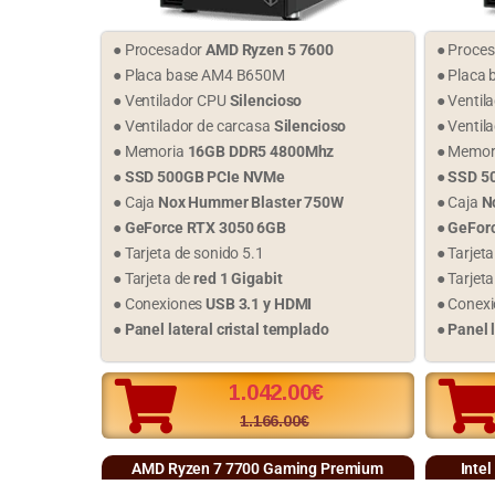
● Procesador
AMD Ryzen 5 7600
● Proce
● Placa base AM4 B650M
● Placa 
● Ventilador CPU
Silencioso
● Ventil
● Ventilador de carcasa
Silencioso
● Ventil
● Memoria
16GB DDR5 4800Mhz
● Memor
●
SSD 500GB PCIe NVMe
●
SSD 5
● Caja
Nox Hummer Blaster 750W
● Caja
N
●
GeForce RTX 3050 6GB
●
GeFor
● Tarjeta de sonido 5.1
● Tarjet
● Tarjeta de
red 1 Gigabit
● Tarjet
● Conexiones
USB 3.1 y HDMI
● Conex
●
Panel lateral cristal templado
●
Panel 
1.042.00
€
1.166.00
€
AMD Ryzen 7 7700 Gaming Premium
Inte