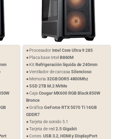
● Procesador
Intel Core Ultra 9 285
● Placa base Intel
B860M
40mm
● Kit
Refrigeración líquida de 240mm
o
● Ventilador de carcasa
Silencioso
● Memoria
32GB DDR5 4800Mhz
●
SSD 2TB M.2 NVMe
 850W
● Caja
Cougar
MX600 RGB
Black 850W
Bronce
6GB
● Gráfica
GeForce RTX 5070 Ti 16GB
GDDR7
● Tarjeta de sonido 5.1
● Tarjeta de red
2.5 Gigabit
Port
● Conex.
USB 3.2, HDMI y DisplayPort