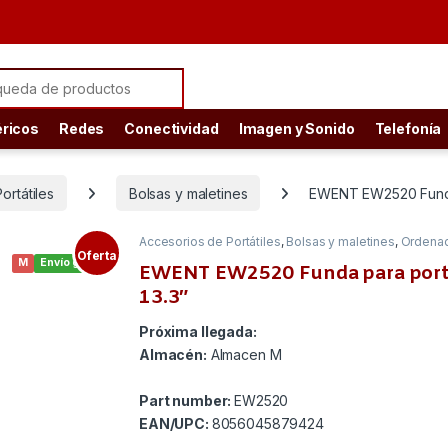
ch for:
éricos
Redes
Conectividad
Imagen y Sonido
Telefonía
ortátiles
Bolsas y maletines
EWENT EW2520 Funda 
Accesorios de Portátiles
,
Bolsas y maletines
,
Ordena
Oferta
M
Envío gratis
EWENT EW2520 Funda para portá
13.3″
Próxima llegada:
Almacén:
Almacen M
Part number:
EW2520
EAN/UPC:
8056045879424