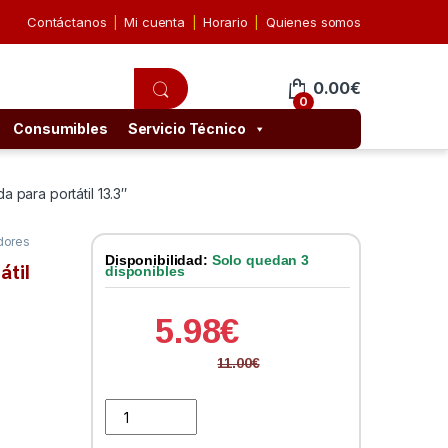
Contáctanos
Mi cuenta
Horario
Quienes somos
0.00
€
0
Consumibles
Servicio Técnico
para portátil 13.3″
dores
Disponibilidad:
Solo quedan 3
til
disponibles
5.98
€
11.00
€
EWENT EW2520 Funda para portátil 13.3" quantity