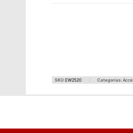
Part Number: EW2520
EAN: 8056045879424
SKU:
EW2520
Categorías:
Acces