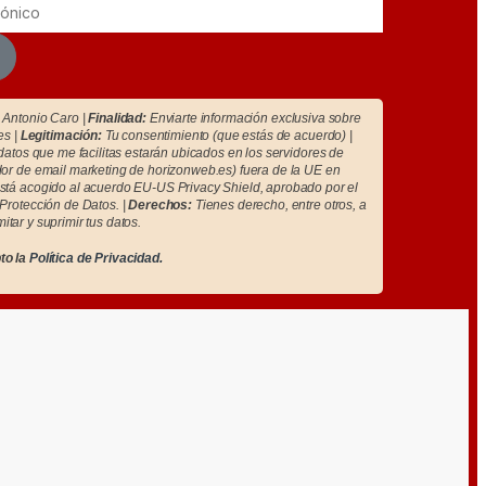
Antonio Caro |
Finalidad:
Enviarte información exclusiva sobre
es |
Legitimación:
Tu consentimiento (que estás de acuerdo) |
atos que me facilitas estarán ubicados en los servidores de
r de email marketing de horizonweb.es) fuera de la UE en
tá acogido al acuerdo EU-US Privacy Shield, aprobado por el
Protección de Datos. |
Derechos:
Tienes derecho, entre otros, a
imitar y suprimir tus datos.
to la
Política de Privacidad.