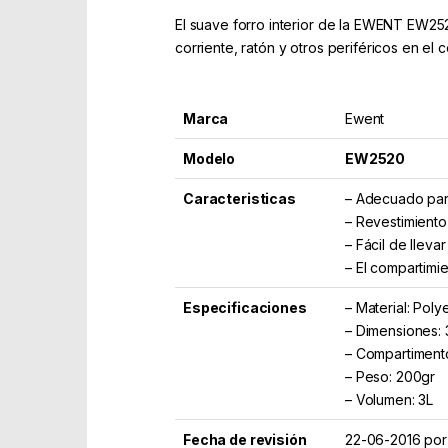
El suave forro interior de la EWENT EW252
corriente, ratón y otros periféricos en el 
Marca
Ewent
Modelo
EW2520
Caracteristicas
– Adecuado para
– Revestimiento
– Fácil de lleva
– El compartimie
Especificaciones
– Material: Poly
– Dimensiones: 
– Compartimento
– Peso: 200gr
– Volumen: 3L
Fecha de revisión
22-06-2016 po