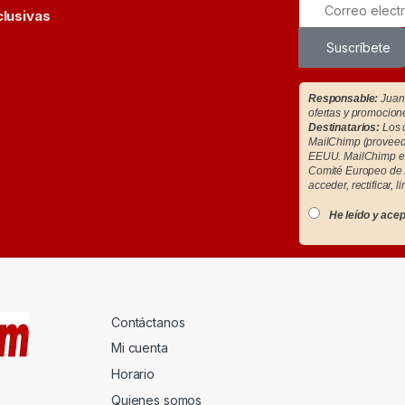
clusivas
Suscríbete
Responsable:
Juan 
ofertas y promocion
Destinatarios:
Los d
MailChimp (proveedo
EEUU. MailChimp es
Comité Europeo de 
acceder, rectificar, l
He leído y acep
Contáctanos
Mi cuenta
Horario
Quienes somos