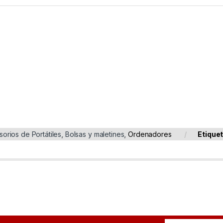
orios de Portátiles
,
Bolsas y maletines
,
Ordenadores
Etique