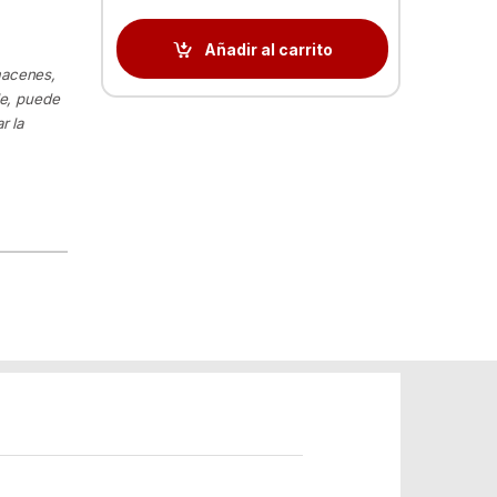
Añadir al carrito
macenes,
le, puede
r la