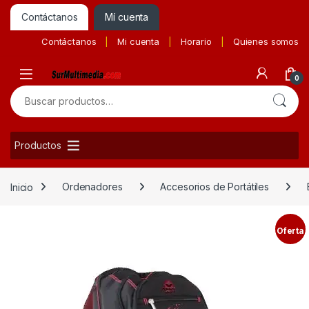
Contáctanos
Mí cuenta
Contáctanos
Mi cuenta
Horario
Quienes somos
0
Buscar por:
Productos
Inicio
Ordenadores
Accesorios de Portátiles
Oferta