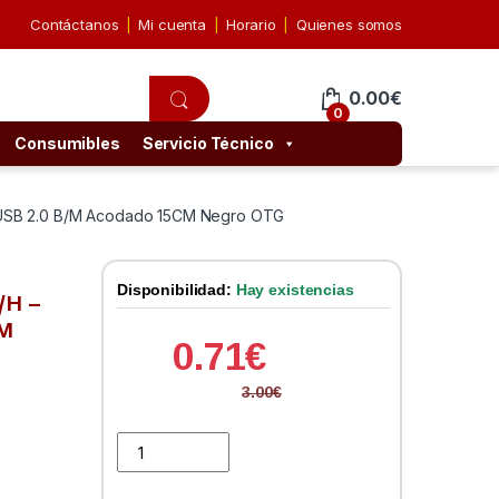
Contáctanos
Mi cuenta
Horario
Quienes somos
0.00
€
0
Consumibles
Servicio Técnico
 USB 2.0 B/M Acodado 15CM Negro OTG
Disponibilidad:
Hay existencias
/H –
CM
0.71
€
3.00
€
Cable USB Nano Cable USB 2.0 A/H - Micro USB 2.