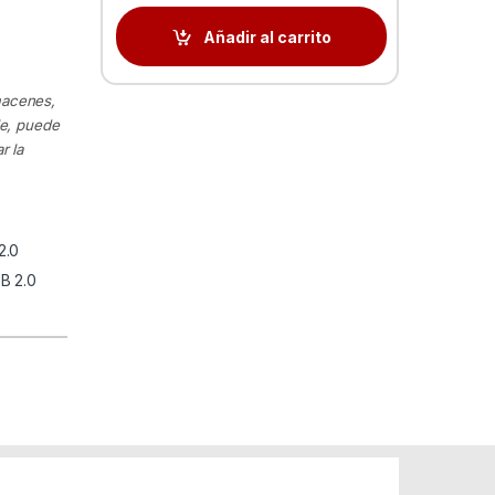
Añadir al carrito
macenes,
le, puede
r la
2.0
B 2.0