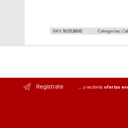
SKU:
10.01.3600
Categorías:
Ca
Regístrate
... y recibirás
ofertas ex