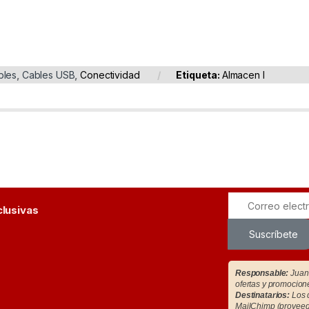
bles
,
Cables USB
,
Conectividad
Etiqueta:
Almacen I
clusivas
Suscríbete
Responsable:
Juan 
ofertas y promocion
Destinatarios:
Los d
MailChimp (proveedo