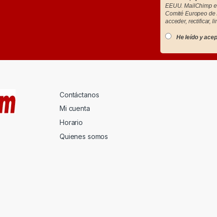
EEUU. MailChimp es
Comité Europeo de 
acceder, rectificar, l
He leído y acep
Contáctanos
Mi cuenta
Horario
Quienes somos