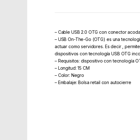
– Cable USB 2.0 OTG con conector acodad
– USB On-The-Go (OTG) es una tecnología q
actuar como servidores. Es decir , permit
dispositivos con tecnología USB OTG inco
– Requisitos: dispositivo con tecnología
– Longitud: 15 CM
– Color: Negro
– Embalaje: Bolsa retail con autocierre
Part Number: 10.01.3600
EAN: 8430000000000