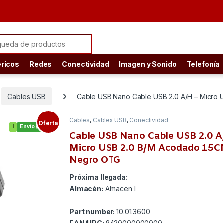
ch for:
éricos
Redes
Conectividad
Imagen y Sonido
Telefonía
Cables USB
Cable USB Nano Cable USB 2.0 A/H – Micro
Cables
,
Cables USB
,
Conectividad
Oferta
I
Envío gratis
Cable USB Nano Cable USB 2.0 A
Micro USB 2.0 B/M Acodado 15
Negro OTG
Próxima llegada:
Almacén:
Almacen I
Part number:
10.01.3600
EAN/UPC:
8430000000000