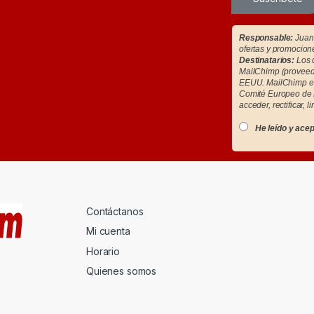
Responsable:
Juan 
ofertas y promocion
Destinatarios:
Los d
MailChimp (proveedo
EEUU. MailChimp es
Comité Europeo de 
acceder, rectificar, l
He leído y acep
Contáctanos
Mi cuenta
Horario
Quienes somos