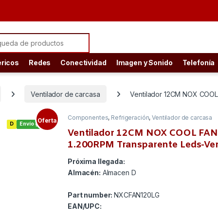
ch for:
éricos
Redes
Conectividad
Imagen y Sonido
Telefonía
Ventilador de carcasa
Ventilador 12CM NOX COOL
Componentes
,
Refrigeración
,
Ventilador de carcasa
Oferta
D
Envío gratis
Ventilador 12CM NOX COOL FA
1.200RPM Transparente Leds-Ve
Próxima llegada:
Almacén:
Almacen D
Part number:
NXCFAN120LG
EAN/UPC: