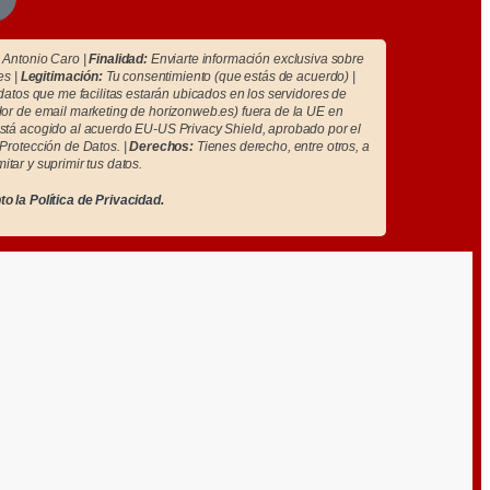
Antonio Caro |
Finalidad:
Enviarte información exclusiva sobre
es |
Legitimación:
Tu consentimiento (que estás de acuerdo) |
atos que me facilitas estarán ubicados en los servidores de
r de email marketing de horizonweb.es) fuera de la UE en
tá acogido al acuerdo EU-US Privacy Shield, aprobado por el
Protección de Datos. |
Derechos:
Tienes derecho, entre otros, a
imitar y suprimir tus datos.
to la
Política de Privacidad.