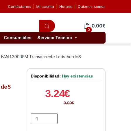
Contáctanos
Mi cuenta
Horario
Quienes somos
0.00
€
0
Consumibles
Servicio Técnico
 FAN 1.200RPM Transparente Leds-VerdeS
Disponibilidad:
Hay existencias
N
rdeS
3.24
€
9.00
€
Ventilador 12CM NOX COOL FAN 1.200RPM Transpare