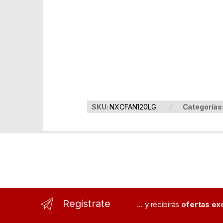
Part Number: NXCFAN120LG
EAN:
SKU:
NXCFAN120LG
Categorías
Regístrate
... y recibirás
ofertas ex