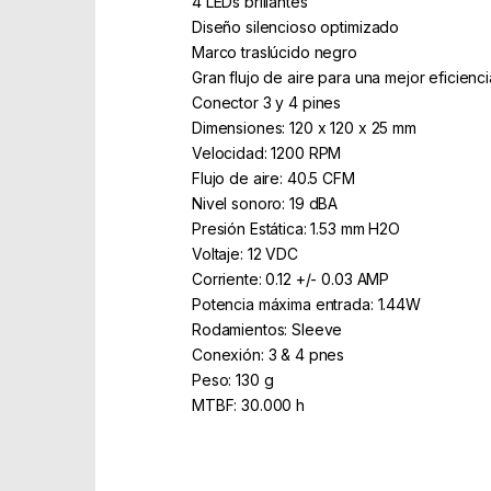
4 LEDs brillantes
Diseño silencioso optimizado
Marco traslúcido negro
Gran flujo de aire para una mejor eficienc
Conector 3 y 4 pines
Dimensiones: 120 x 120 x 25 mm
Velocidad: 1200 RPM
Flujo de aire: 40.5 CFM
Nivel sonoro: 19 dBA
Presión Estática: 1.53 mm H2O
Voltaje: 12 VDC
Corriente: 0.12 +/- 0.03 AMP
Potencia máxima entrada: 1.44W
Rodamientos: Sleeve
Conexión: 3 & 4 pnes
Peso: 130 g
MTBF: 30.000 h