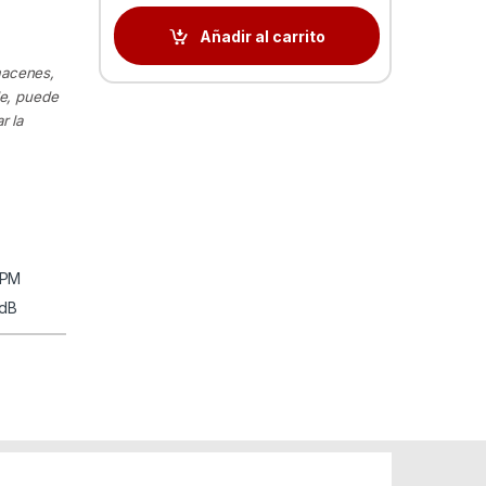
Añadir al carrito
macenes,
le, puede
r la
RPM
 dB