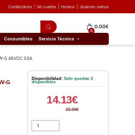
Contáctanos
Mi cuenta
Horario
Quienes somos
0.00
€
0
Consumibles
Servicio Técnico
4W-G 48VDC 0.5A
Disponibilidad:
Solo quedan 2
4W-G
disponibles
14.13
€
22.00
€
Ubiquiti Inyector PoE POE-48-24W-G 48VDC 0.5A qua