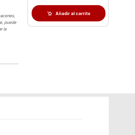
Añadir al carrito
macenes,
le, puede
r la