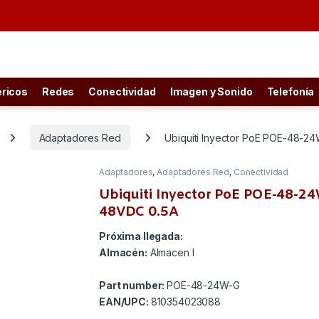
éricos
Redes
Conectividad
Imagen y Sonido
Telefonía
Adaptadores Red
Ubiquiti Inyector PoE POE-48-2
Adaptadores
,
Adaptadores Red
,
Conectividad
Oferta
Ubiquiti Inyector PoE POE-48-2
I
Envío gratis
48VDC 0.5A
Próxima llegada:
Almacén:
Almacen I
Part number:
POE-48-24W-G
EAN/UPC:
810354023088