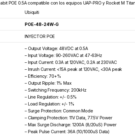
igabit POE 0.5A compatible con los equipos UAP-PRO y Rocket M Tita
Ubiquiti
POE-48-24W-G
INYECTOR POE
– Output Voltage: 48VDC at 0.5A
– Input Voltage: 90-260VAC at 47-63Hz
– Input Current: 0.3A at 120VAC, 0.2A at 230VAC
– Inrush Current: <15A peak at 120VAC, <30A peak
– Efficiency: 70+%
– Output Ripple: 1% Max
– Switching Frequency: 200kHz
– Line Regulation: +/- 0.5%
– Load Regulation: +/- 1%
– Surge Protection: Common Mode
– Clamping Protection: 11V Data, 77.5V Power
– Max Surge Discharge: 1200A (8/20uS) Power
– Peak Pulse Current: 36A (10/1000uS Data)