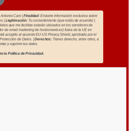
Antonio Caro |
Finalidad:
Enviarte información exclusiva sobre
es |
Legitimación:
Tu consentimiento (que estás de acuerdo) |
atos que me facilitas estarán ubicados en los servidores de
r de email marketing de horizonweb.es) fuera de la UE en
tá acogido al acuerdo EU-US Privacy Shield, aprobado por el
Protección de Datos. |
Derechos:
Tienes derecho, entre otros, a
imitar y suprimir tus datos.
to la
Política de Privacidad.