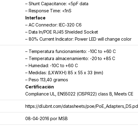
– Shunt Capacitance: <5pF data
– Response Time: <1nS
Interface
– AC Connector: IEC-320 C6
– Data In/POE RJ45 Shielded Socket
– 80% Current Indicator: Power LED will change color
– Temperatura funcionamiento: -10C to +60 C
– Temperatura almacenamiento: -20 to +85 C
– Humedad: -10C to +60 C
– Medidas: (LXWXH) 85 x 55 x 33 (mm)
– Peso 113,40 gramos
Certificación
Compliance UL, EN55022 (CISPR22) class B, Meets CE
https://dl.ubnt.com/datasheets/poe/PoE_Adapters_DS.pd
08-04-2016 por MSB