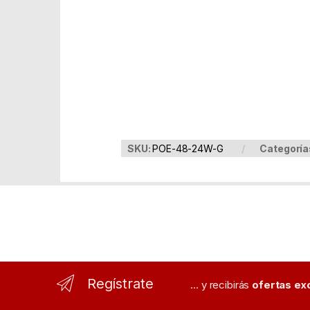
Part Number: POE-48-24W-G
EAN: 810354023088
SKU:
POE-48-24W-G
Categoría
Regístrate
... y recibirás
ofertas ex