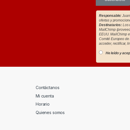
Responsable:
Juan 
ofertas y promocion
Destinatarios:
Los d
MailChimp (proveedo
EEUU. MailChimp es
Comité Europeo de 
acceder, rectificar, l
He leído y acep
Contáctanos
Mi cuenta
Horario
Quienes somos