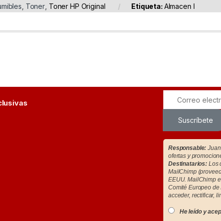
mibles
,
Toner
,
Toner HP Original
Etiqueta:
Almacen I
clusivas
Suscríbete
Responsable:
Juan 
ofertas y promocion
Destinatarios:
Los d
MailChimp (proveedo
EEUU. MailChimp es
Comité Europeo de 
acceder, rectificar, l
He leído y acep