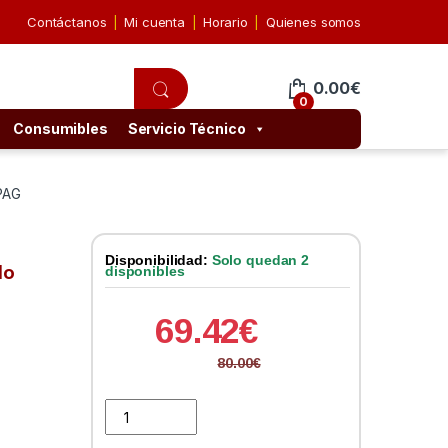
Contáctanos
Mi cuenta
Horario
Quienes somos
0.00
€
0
Consumibles
Servicio Técnico
PAG
Disponibilidad:
Solo quedan 2
lo
disponibles
69.42
€
80.00
€
Toner HP CF352A Nº130A Amarillo 1.000PAG quantity