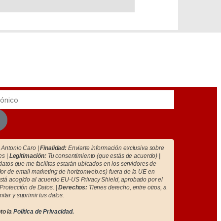
Antonio Caro |
Finalidad:
Enviarte información exclusiva sobre
es |
Legitimación:
Tu consentimiento (que estás de acuerdo) |
atos que me facilitas estarán ubicados en los servidores de
r de email marketing de horizonweb.es) fuera de la UE en
tá acogido al acuerdo EU-US Privacy Shield, aprobado por el
Protección de Datos. |
Derechos:
Tienes derecho, entre otros, a
imitar y suprimir tus datos.
to la
Política de Privacidad.