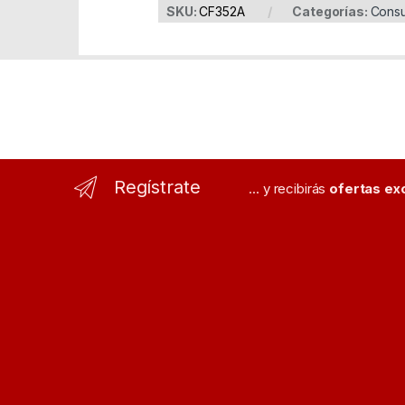
SKU:
CF352A
Categorías:
Consu
Regístrate
... y recibirás
ofertas ex