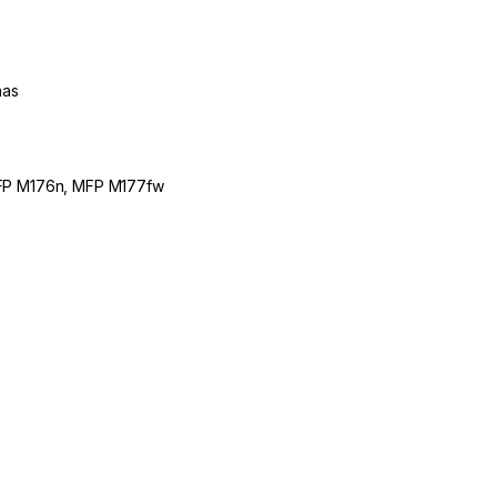
nas
MFP M176n, MFP M177fw