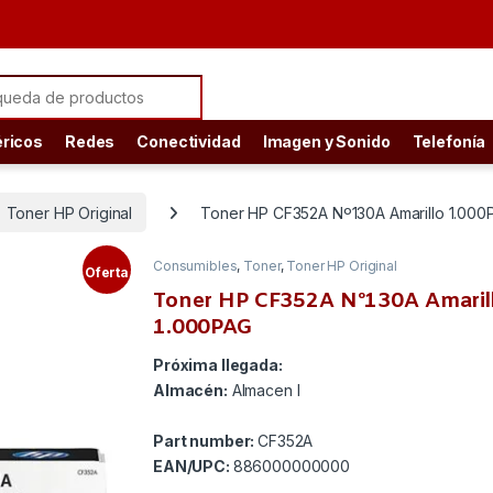
ch for:
éricos
Redes
Conectividad
Imagen y Sonido
Telefonía
Toner HP Original
Toner HP CF352A Nº130A Amarillo 1.000
Consumibles
,
Toner
,
Toner HP Original
Oferta
Toner HP CF352A Nº130A Amaril
1.000PAG
Próxima llegada:
Almacén:
Almacen I
Part number:
CF352A
EAN/UPC:
886000000000