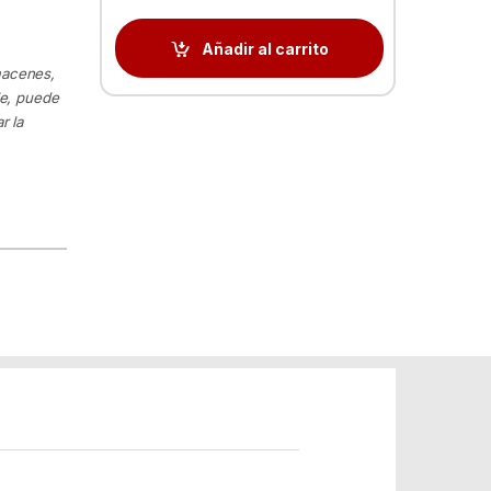
Añadir al carrito
macenes,
le, puede
r la