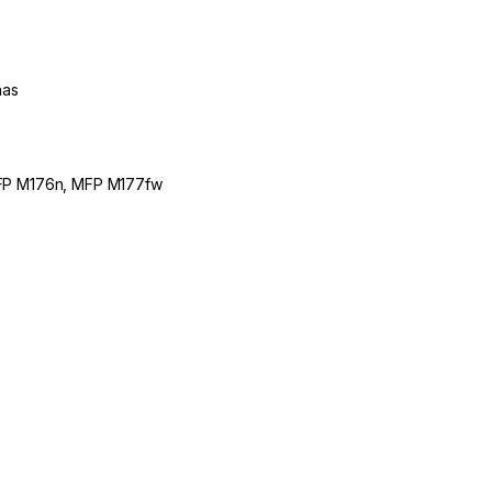
nas
MFP M176n, MFP M177fw