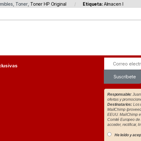
mibles
,
Toner
,
Toner HP Original
Etiqueta:
Almacen I
clusivas
Suscríbete
Responsable:
Juan 
ofertas y promocion
Destinatarios:
Los d
MailChimp (proveedo
EEUU. MailChimp es
Comité Europeo de 
acceder, rectificar, l
He leído y acep