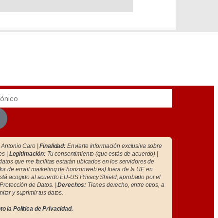
Antonio Caro |
Finalidad:
Enviarte información exclusiva sobre
es |
Legitimación:
Tu consentimiento (que estás de acuerdo) |
atos que me facilitas estarán ubicados en los servidores de
r de email marketing de horizonweb.es) fuera de la UE en
tá acogido al acuerdo EU-US Privacy Shield, aprobado por el
Protección de Datos. |
Derechos:
Tienes derecho, entre otros, a
imitar y suprimir tus datos.
to la
Política de Privacidad.