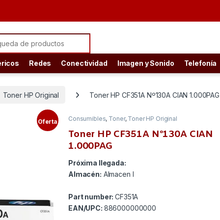
ch for:
éricos
Redes
Conectividad
Imagen y Sonido
Telefonía
Toner HP Original
Toner HP CF351A Nº130A CIAN 1.000PAG
Consumibles
,
Toner
,
Toner HP Original
Oferta
Toner HP CF351A Nº130A CIAN
1.000PAG
Próxima llegada:
Almacén:
Almacen I
Part number:
CF351A
EAN/UPC:
886000000000