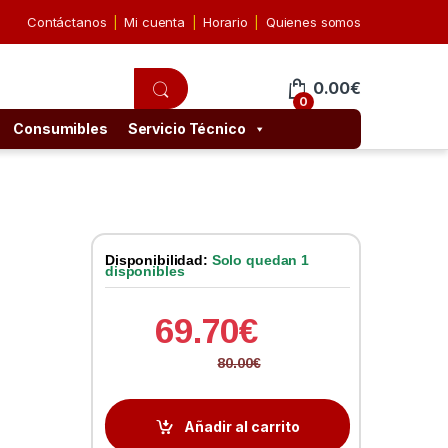
Contáctanos
Mi cuenta
Horario
Quienes somos
0.00
€
0
Consumibles
Servicio Técnico
Disponibilidad:
Solo quedan 1
disponibles
69.70
€
80.00
€
Añadir al carrito