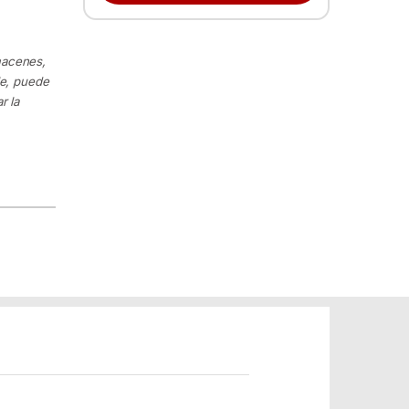
macenes,
le, puede
r la