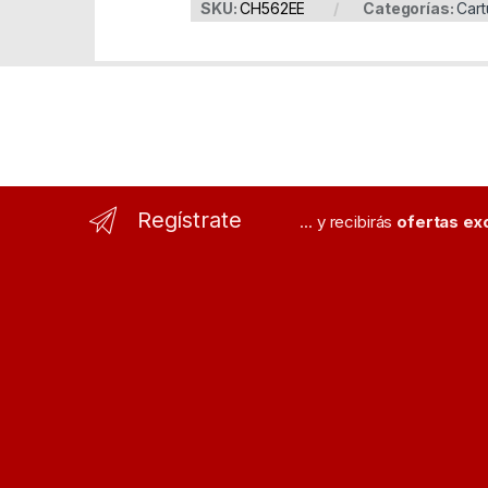
SKU:
CH562EE
Categorías:
Cart
Regístrate
... y recibirás
ofertas ex