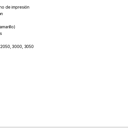
cho de impresión
ón
amarillo)
as
, 2050, 3000, 3050