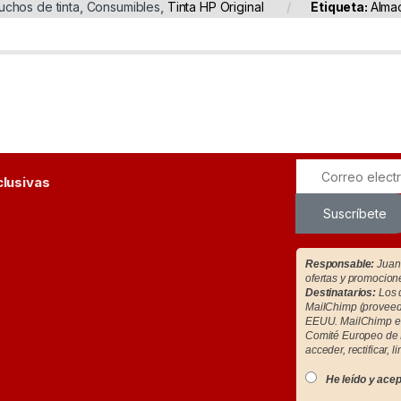
uchos de tinta
,
Consumibles
,
Tinta HP Original
Etiqueta:
Alma
clusivas
Suscríbete
Responsable:
Juan 
ofertas y promocion
Destinatarios:
Los d
MailChimp (proveedo
EEUU. MailChimp es
Comité Europeo de 
acceder, rectificar, l
He leído y acep