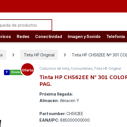
ch for:
éricos
Redes
Conectividad
Imagen y Sonido
Telefonía
ta
Tinta HP Original
Tinta HP CH562EE Nº 301 CO
Cartuchos de tinta
,
Consumibles
,
Tinta HP Original
Oferta
Y
Envío gratis
Tinta HP CH562EE Nº 301 COLO
PAG.
Próxima llegada:
Almacén:
Almacen Y
Part number:
CH562EE
EAN/UPC:
885000000000