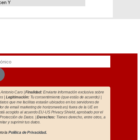
cen Y
Antonio Caro |
Finalidad:
Enviarte información exclusiva sobre
es |
Legitimación:
Tu consentimiento (que estás de acuerdo) |
atos que me facilitas estarán ubicados en los servidores de
r de email marketing de horizonweb.es) fuera de la UE en
tá acogido al acuerdo EU-US Privacy Shield, aprobado por el
Protección de Datos. |
Derechos:
Tienes derecho, entre otros, a
imitar y suprimir tus datos.
to la
Política de Privacidad.