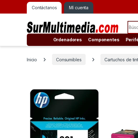
Contáctanos
Mí cuenta
Sear
Ordenadores
Componentes
Perif
Inicio
Consumibles
Cartuchos de tin