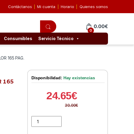
Contáctanos
Mi cuenta
Horario
Quienes somos
0.00
€
0
Consumibles
Servicio Técnico
LOR 165 PAG.
Disponibilidad:
Hay existencias
R 165
24.65
€
30.00
€
Tinta HP CH562EE Nº 301 COLOR 165 PAG. quantity