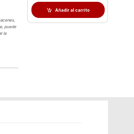
Añadir al carrito
macenes,
le, puede
r la