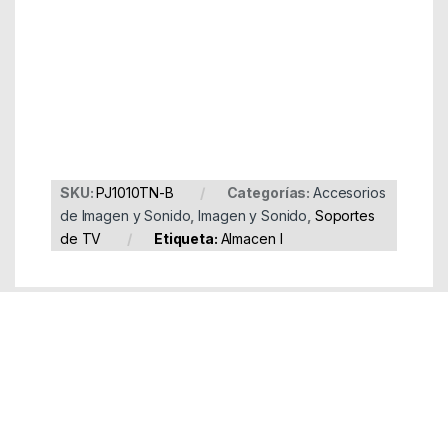
Part Number: PJ1010TN-B
EAN: 8430000000000
SKU:
PJ1010TN-B
Categorías:
Accesorios
de Imagen y Sonido
,
Imagen y Sonido
,
Soportes
de TV
Etiqueta:
Almacen I