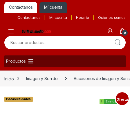
Contáctanos
Mí cuenta
Contáctanos
Mi cuenta
Horario
Quienes somos
0
Buscar por:
Productos
Inicio
Imagen y Sonido
Accesorios de Imagen y Soni
Pocas unidades
Oferta
I
Envío gratis