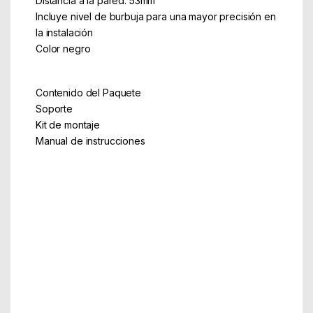
Distancia a la pared: 53mm
Incluye nivel de burbuja para una mayor precisión en
la instalación
Color negro
Contenido del Paquete
Soporte
Kit de montaje
Manual de instrucciones
Part Number: LP4255T-B
EAN: 8433281007161