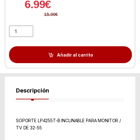
6.99
€
15.00
€
Soporte Monitor/TV Tooq LP4255T-B 32''/55'' Max.40KG Negro I
Añadir al carrito
Descripción
SOPORTE LP4255T-B INCLINABLE PARA MONITOR /
TV DE 32-55