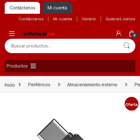
Contáctanos
Mí cuenta
Contáctanos
Mi cuenta
Horario
Quienes somos
0
Buscar por:
Productos
Inicio
Periféricos
Almacenamiento externo
Pe
Oferta