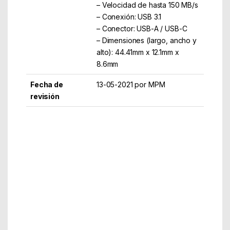
– Velocidad de hasta 150 MB/s
– Conexión: USB 3.1
– Conector: USB-A / USB-C
– Dimensiones (largo, ancho y
alto): 44.41mm x 12.1mm x
8.6mm
Fecha de
13-05-2021 por MPM
revisión
Part Number: SDDDC3-032G-G46
EAN: 619659177140