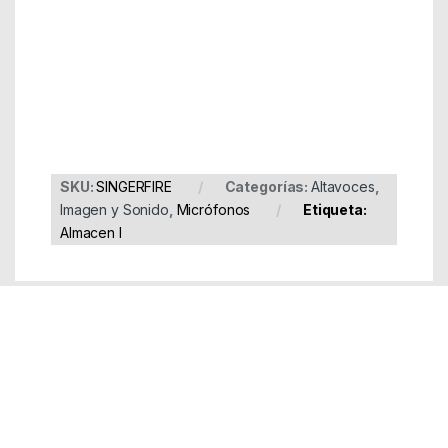
Part Number: SINGERFIRE
EAN: 8435430611038
SKU:
SINGERFIRE
Categorías:
Altavoces
,
Imagen y Sonido
,
Micrófonos
Etiqueta:
Almacen I