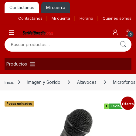
Contáctanos
Mí cuenta
Contáctanos
Mi cuenta
Horario
Quienes somos
0
Buscar por:
Productos
Inicio
Imagen y Sonido
Altavoces
Micrófonos
Pocas unidades
Oferta
I
Envío gratis