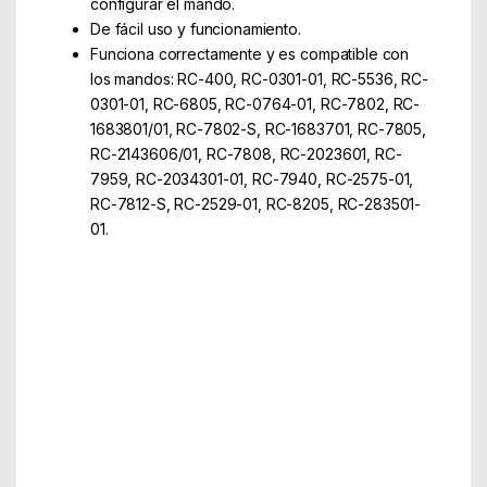
configurar el mando.
De fácil uso y funcionamiento.
Funciona correctamente y es compatible con
los mandos: RC-400, RC-0301-01, RC-5536, RC-
0301-01, RC-6805, RC-0764-01, RC-7802, RC-
1683801/01, RC-7802-S, RC-1683701, RC-7805,
RC-2143606/01, RC-7808, RC-2023601, RC-
7959, RC-2034301-01, RC-7940, RC-2575-01,
RC-7812-S, RC-2529-01, RC-8205, RC-283501-
01.
Part Number: 02ACCOEMCTVPH03
EAN: 8436034260684