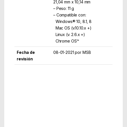
21,04 mm x 10,14 mm
– Peso: 11 g
– Compatible con:
Windows® 10, 8.1, 8
Mac OS (v.10.10.x +)
Linux (v. 2.6.x +)
Chrome OS™
Fecha de
08-01-2021 por MSB
revisión
Part Number: DTX/256GB
EAN: 740617310023