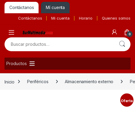
Contáctanos
Mí cuenta
Contáctanos
Mi cuenta
Horario
Quienes somos
0
Buscar por:
Productos
Inicio
Periféricos
Almacenamiento externo
Pe
Oferta