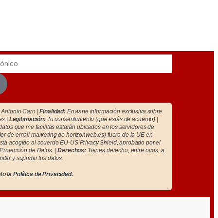
Antonio Caro |
Finalidad:
Enviarte información exclusiva sobre
es |
Legitimación:
Tu consentimiento (que estás de acuerdo) |
atos que me facilitas estarán ubicados en los servidores de
r de email marketing de horizonweb.es) fuera de la UE en
tá acogido al acuerdo EU-US Privacy Shield, aprobado por el
Protección de Datos. |
Derechos:
Tienes derecho, entre otros, a
imitar y suprimir tus datos.
to la
Política de Privacidad.