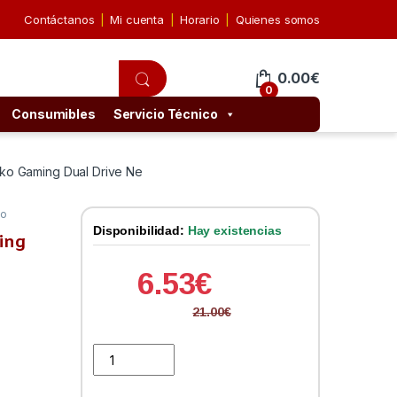
Contáctanos
Mi cuenta
Horario
Quienes somos
0.00
€
0
Consumibles
Servicio Técnico
Taiko Gaming Dual Drive Ne
do
Disponibilidad:
Hay existencias
ming
6.53
€
21.00
€
Hiditec Auricular Intra Taiko Gaming Dual Drive Ne qua