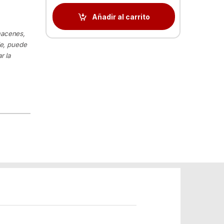
Añadir al carrito
macenes,
le, puede
r la