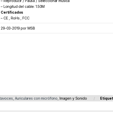
– Reproducir / Pausa / Seleccionar música
– Longitud del cable: 1.50M
Certificados
– CE , RoHs , FCC
29-03-2019 por MSB
ltavoces
,
Auriculares con micrófono
,
Imagen y Sonido
Etique