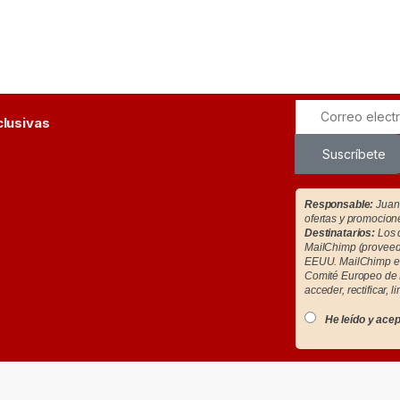
clusivas
Suscríbete
Responsable:
Juan 
ofertas y promocion
Destinatarios:
Los d
MailChimp (proveedo
EEUU. MailChimp es
Comité Europeo de 
acceder, rectificar, l
He leído y acep