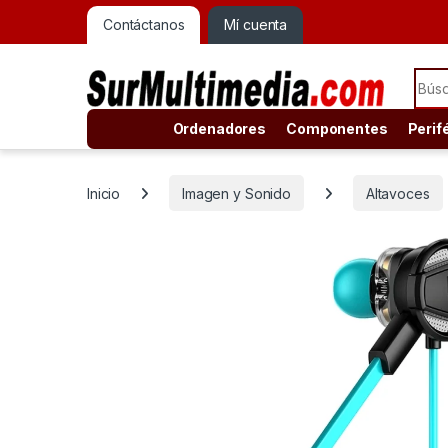
Contáctanos
Mí cuenta
Sear
Ordenadores
Componentes
Perif
Inicio
Imagen y Sonido
Altavoces