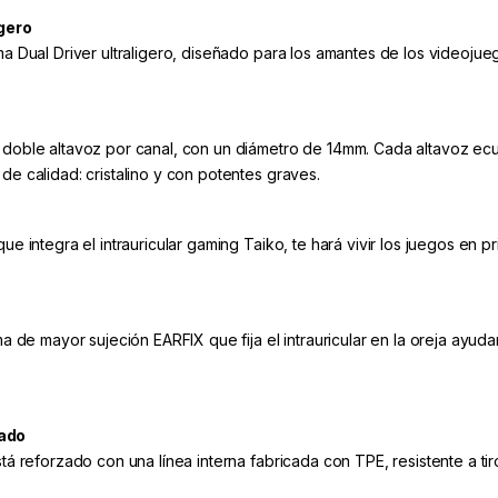
igero
ma Dual Driver ultraligero, diseñado para los amantes de los videojue
e doble altavoz por canal, con un diámetro de 14mm. Cada altavoz ec
de calidad: cristalino y con potentes graves.
ue integra el intrauricular gaming Taiko, te hará vivir los juegos en 
ma de mayor sujeción EARFIX que fija el intrauricular en la oreja ayudan
zado
stá reforzado con una línea interna fabricada con TPE, resistente a ti