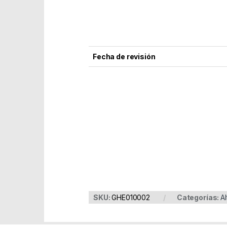
Fecha de revisión
Part Number: GHE010002
EAN: 8436545692240
SKU:
GHE010002
Categorías:
A