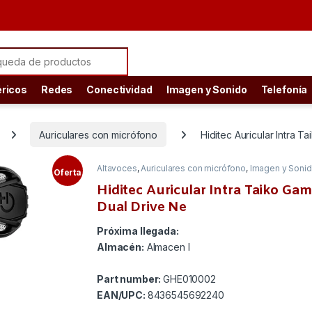
ch for:
éricos
Redes
Conectividad
Imagen y Sonido
Telefonía
Auriculares con micrófono
Hiditec Auricular Intra 
Altavoces
,
Auriculares con micrófono
,
Imagen y Soni
Oferta
Hiditec Auricular Intra Taiko Ga
Dual Drive Ne
Próxima llegada:
Almacén:
Almacen I
Part number:
GHE010002
EAN/UPC:
8436545692240