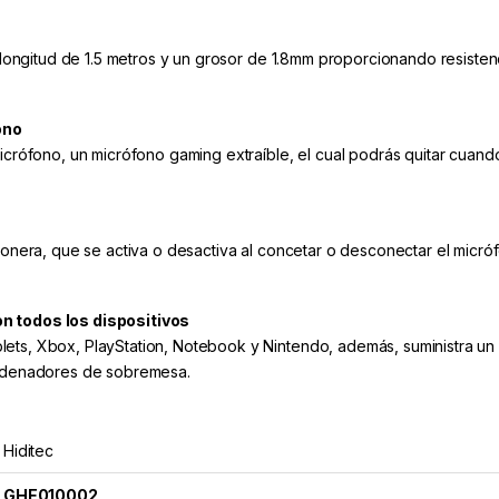
a longitud de 1.5 metros y un grosor de 1.8mm proporcionando resistenc
ono
icrófono, un micrófono gaming extraíble, el cual podrás quitar cuando q
otonera, que se activa o desactiva al concetar o desconectar el micr
n todos los dispositivos
ets, Xbox, PlayStation, Notebook y Nintendo, además, suministra un 
 ordenadores de sobremesa.
Hiditec
GHE010002