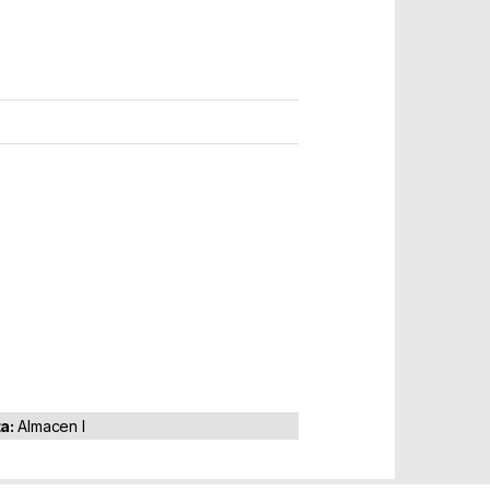
ta:
Almacen I