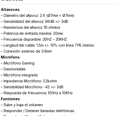
Altavoces
– Diámetro del altavoz: 2 X (Ø7mm + Ø7mm)
– Sensibilidad del altavoz: 96dB +/- 3dB
– Resistencia del altavoz: 16 ohmios
– Potencia de entrada máxima: 20mw
– Frecuencia disponible: 20HZ – 20KHZ
– Longitud del cable: 1.5m +/- 10% con linea TPE interior.
– Conexión: estéreo de 3.5mm
Micrófono
– Micrófono Gaming
– Desmontable
– Micrófono integrado
– Impedancia Micrófono: 2.2kohm
– Sensibilidad Micrófono: -42 +/- 3dB
– Respuesta de frecuencia: 100Hz a 10KHz
Funciones
– Sube y baja el volumen
– Responder / Detener llamadas telefónicas