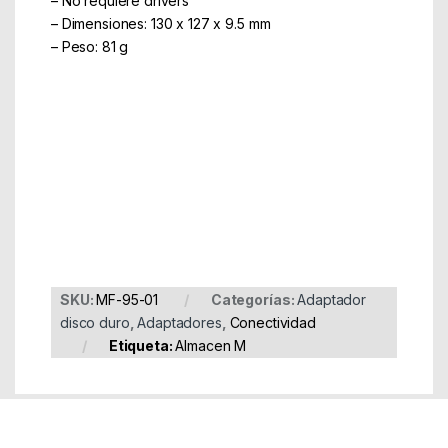
– No requiere drivers
– Dimensiones: 130 x 127 x 9.5 mm
– Peso: 81 g
Part Number: MF-95-01
EAN: 8716309085281
SKU:
MF-95-01
Categorías:
Adaptador
disco duro
,
Adaptadores
,
Conectividad
Etiqueta:
Almacen M