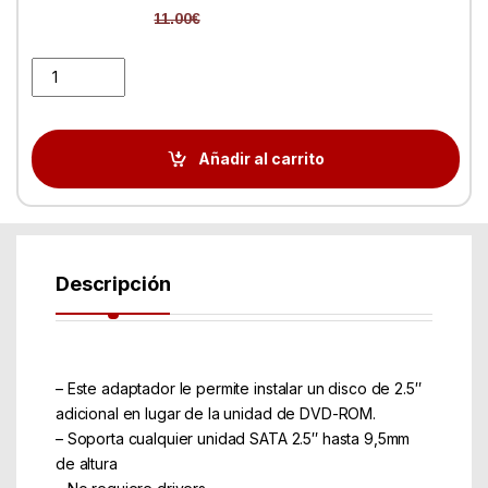
11.00
€
Gembird Adaptador HDD HD/SDD 2.5'' a 5.25'' ( Caddy 9,5mm ) q
Añadir al carrito
Descripción
– Este adaptador le permite instalar un disco de 2.5″
adicional en lugar de la unidad de DVD-ROM.
– Soporta cualquier unidad SATA 2.5″ hasta 9,5mm
de altura