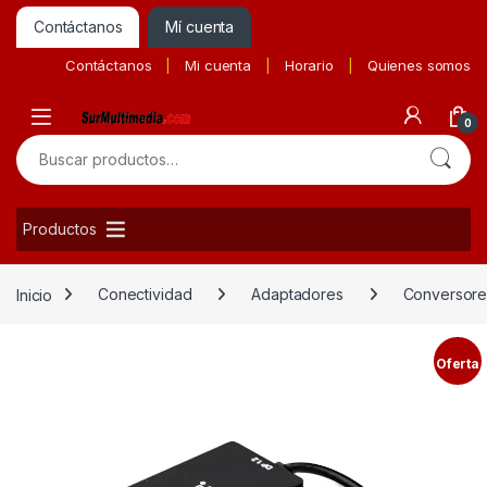
Contáctanos
Mí cuenta
Contáctanos
Mi cuenta
Horario
Quienes somos
0
Buscar por:
Productos
Inicio
Conectividad
Adaptadores
Conversore
Oferta