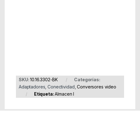
Part Number: 10.16.3302-BK
EAN: 8433281008007
SKU:
10.16.3302-BK
Categorías:
Adaptadores
,
Conectividad
,
Conversores video
Etiqueta:
Almacen I