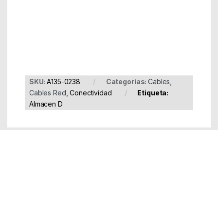
Part Number: A135-0238
EAN: 8436574702378
SKU:
A135-0238
Categorías:
Cables
,
Cables Red
,
Conectividad
Etiqueta:
Almacen D