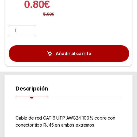
0.80
€
5.00
€
Cable de Red RJ45 UTP Aisens A135-0238 Cat.6/ 1m/ Rojo quanti
Añadir al carrito
Descripción
Cable de red CAT.6 UTP AWG24 100% cobre con
conector tipo RJ45 en ambos extremos