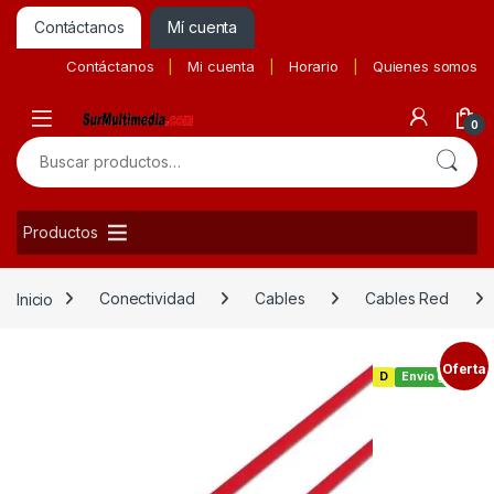
Contáctanos
Mí cuenta
Contáctanos
Mi cuenta
Horario
Quienes somos
0
Buscar por:
Productos
Inicio
Conectividad
Cables
Cables Red
Oferta
D
Envío gratis