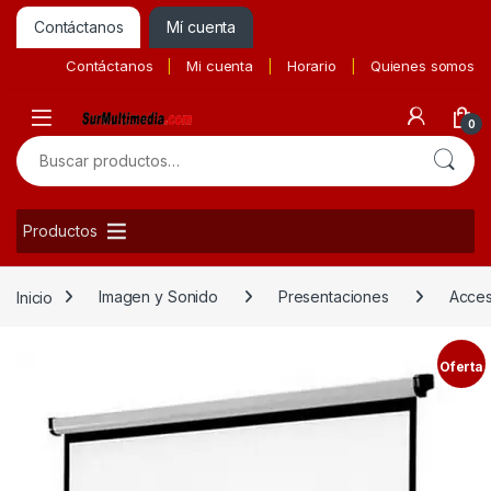
Contáctanos
Mí cuenta
Contáctanos
Mi cuenta
Horario
Quienes somos
0
Buscar por:
Productos
Inicio
Imagen y Sonido
Presentaciones
Acces
Oferta