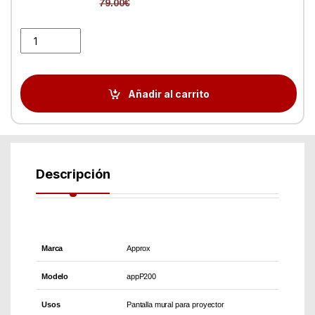
79.00
€
approx! Pantalla Mural 200 x 200 cm quantity
Añadir al carrito
Descripción
Marca
Approx
Modelo
appP200
Usos
Pantalla mural para proyector