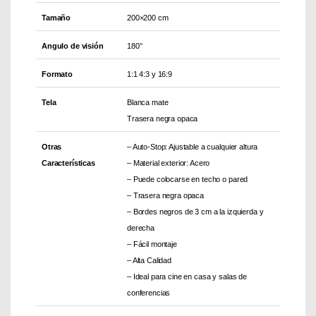
Tamaño
200×200 cm
Angulo de visión
180°
Formato
1:1 4:3 y 16:9
Tela
Blanca mate
Trasera negra opaca
Otras
– Auto-Stop: Ajustable a cualquier altura
Características
– Material exterior: Acero
– Puede colocarse en techo o pared
– Trasera negra opaca
– Bordes negros de 3 cm a la izquierda y
derecha
– Fácil montaje
– Alta Calidad
– Ideal para cine en casa y salas de
conferencias