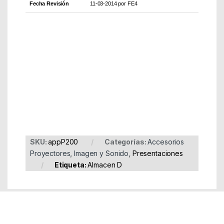
Fecha Revisión
11-03-2014 por FE4
Part Number: appP200
EAN: 8435099514985
SKU:
appP200
Categorías:
Accesorios
Proyectores
,
Imagen y Sonido
,
Presentaciones
Etiqueta:
Almacen D