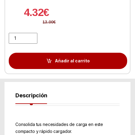
4.32
€
13.00
€
approx APPUATS Cargador de pared 2 USB 2.1 quantity
Añadir al carrito
Descripción
Consolida tus necesidades de carga en este
compacto y rápido cargador.