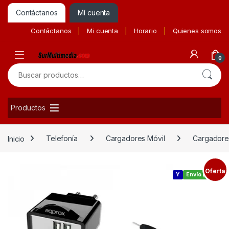
Contáctanos
Mí cuenta
Contáctanos
Mi cuenta
Horario
Quienes somos
0
Buscar por:
Productos
Inicio
Telefonía
Cargadores Móvil
Cargadore
Oferta
Y
Envío gratis