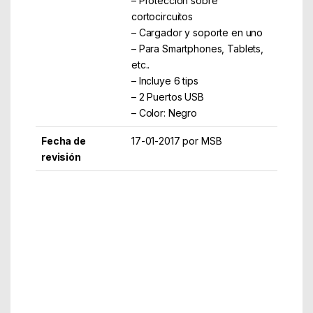
– Protección sobre
cortocircuitos
– Cargador y soporte en uno
– Para Smartphones, Tablets,
etc..
– Incluye 6 tips
– 2 Puertos USB
– Color: Negro
Fecha de
17-01-2017 por MSB
revisión
Part Number: APPUATS
EAN: 8435099522461