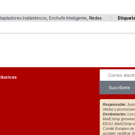
daptadores Inalámbricos
,
Enchufe Inteligente
,
Redes
Etiquet
clusivas
Suscríbete
Responsable:
Juan 
ofertas y promocion
Destinatarios:
Los d
MailChimp (proveedo
EEUU. MailChimp es
Comité Europeo de 
acceder, rectificar, l