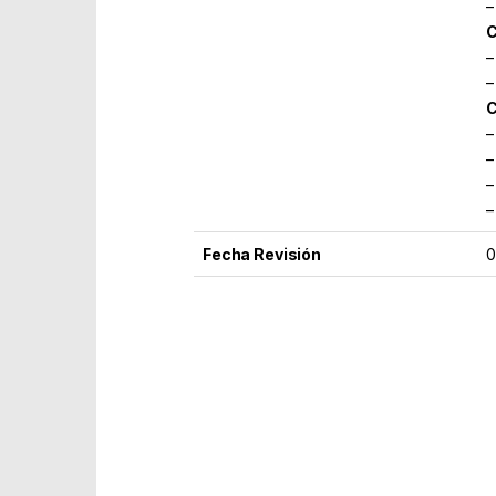
–
C
–
–
C
–
–
–
–
Fecha Revisión
0
Part Number: APPSP10V2
EAN: 8435099526063