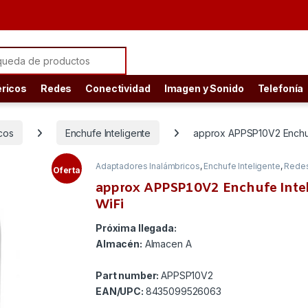
ch for:
éricos
Redes
Conectividad
Imagen y Sonido
Telefonía
cos
Enchufe Inteligente
approx APPSP10V2 Enchuf
Adaptadores Inalámbricos
,
Enchufe Inteligente
,
Rede
Oferta
approx APPSP10V2 Enchufe Intel
WiFi
Próxima llegada:
Almacén:
Almacen A
Part number:
APPSP10V2
EAN/UPC:
8435099526063