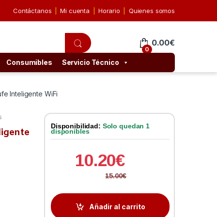
Contáctanos
Mi cuenta
Horario
Quienes somos
0.00
€
0
Consumibles
Servicio Técnico
e Inteligente WiFi
s
Disponibilidad:
Solo quedan 1
igente
disponibles
10.20
€
15.00
€
Añadir al carrito