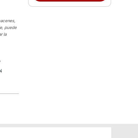
macenes,
le, puede
r la
W
N