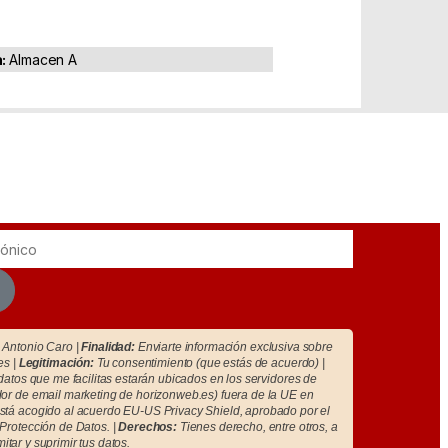
a:
Almacen A
Antonio Caro |
Finalidad:
Enviarte información exclusiva sobre
es |
Legitimación:
Tu consentimiento (que estás de acuerdo) |
atos que me facilitas estarán ubicados en los servidores de
r de email marketing de horizonweb.es) fuera de la UE en
tá acogido al acuerdo EU-US Privacy Shield, aprobado por el
Protección de Datos. |
Derechos:
Tienes derecho, entre otros, a
imitar y suprimir tus datos.