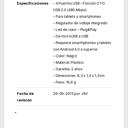
Especificaciones
– 4 Puertos USB – Función OTG
USB 2.0 (480 Mbps)
– Para tablets y smartphones
– Regulador de voltaje integrado
– Led de color – Plug&Play
– De microUSB a USB
– Requiere smarthphones y tablets
con Android 4.0 o superior
– Color: Negro
– Material: Plástico
– Garantía: 2 años
– Dimesiones: 8,3 x 1,3 x 1,3cm
– Peso: 16,9 g
Fecha de
26-09-2013 por JAV
revisión
”