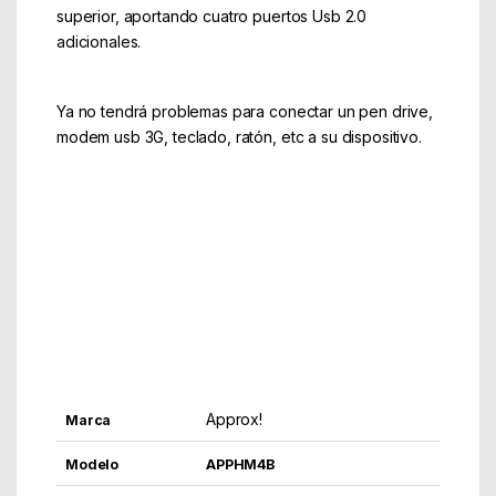
superior, aportando cuatro puertos Usb 2.0
adicionales.
Ya no tendrá problemas para conectar un pen drive,
modem usb 3G, teclado, ratón, etc a su dispositivo.
USB On-The-Go , también conocido como USB OTG
, es una extensión de USB 2.0 que permite a los
dispositivos USB ser más flexibilidad en la gestión de
la conexión USB. Podremos conectar diferentes
dispositivos como smartphones y tablet para que
actúen de host y por tanto, para que se les pueda
conectar pendrives, teclados, mandos, discos duros,
etc&hellip
Approx!
Marca
Modelo
APPHM4B