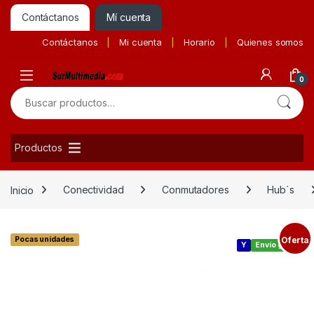
Contáctanos
Mí cuenta
Contáctanos
Mi cuenta
Horario
Quienes somos
0
Buscar por:
Productos
Inicio
Conectividad
Conmutadores
Hub´s
Pocas unidades
Oferta
Y
Envío gratis