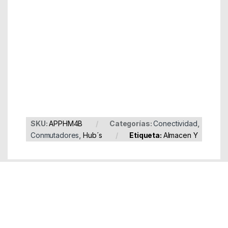
Part Number: APPHM4B
EAN: 8435099514169
SKU:
APPHM4B
Categorías:
Conectividad
,
Conmutadores
,
Hub´s
Etiqueta:
Almacen Y