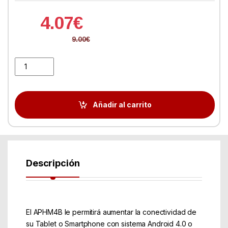
4.07
€
9.00
€
approx! APPHM4B HUB 4 Puertos USB 2.0 Tablet Negro quantity
Añadir al carrito
Descripción
El APHM4B le permitirá aumentar la conectividad de
su Tablet o Smartphone con sistema Android 4.0 o