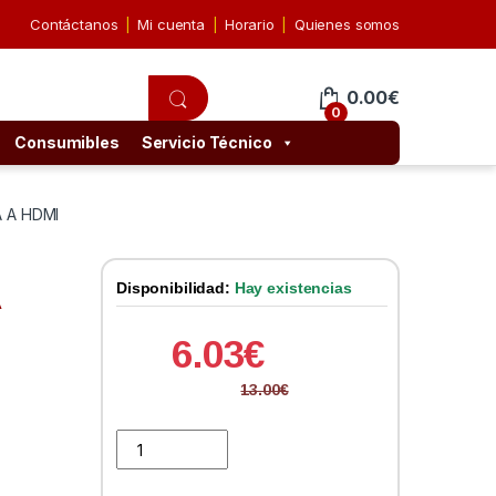
Contáctanos
Mi cuenta
Horario
Quienes somos
0.00
€
0
Consumibles
Servicio Técnico
 A HDMI
Disponibilidad:
Hay existencias
A
6.03
€
13.00
€
approx APPC25 Adaptador VGA A HDMI quantity