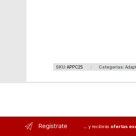
Part Number: APPC25
EAN: 8435099520870
SKU:
APPC25
Categorías:
Adap
Regístrate
... y recibirás
ofertas ex