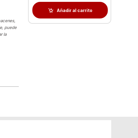
Añadir al carrito
macenes,
le, puede
r la