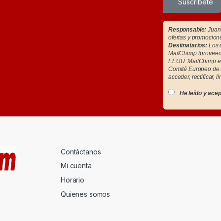
Suscríbete
Responsable:
Juan 
ofertas y promocion
Destinatarios:
Los d
MailChimp (proveedo
EEUU. MailChimp es
Comité Europeo de 
acceder, rectificar, l
He leído y acep
Contáctanos
Mi cuenta
Horario
Quienes somos