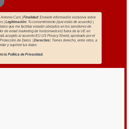
Antonio Caro |
Finalidad:
Enviarte información exclusiva sobre
es |
Legitimación:
Tu consentimiento (que estás de acuerdo) |
atos que me facilitas estarán ubicados en los servidores de
r de email marketing de horizonweb.es) fuera de la UE en
tá acogido al acuerdo EU-US Privacy Shield, aprobado por el
Protección de Datos. |
Derechos:
Tienes derecho, entre otros, a
imitar y suprimir tus datos.
to la
Política de Privacidad.