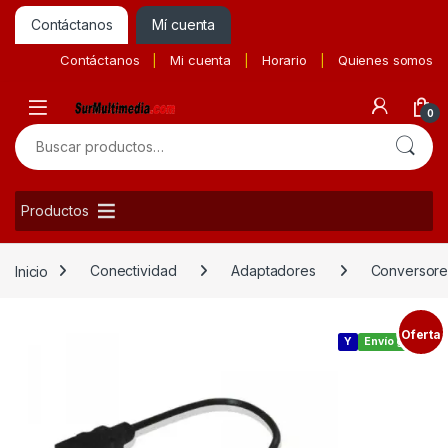
Contáctanos
Mí cuenta
Contáctanos
Mi cuenta
Horario
Quienes somos
0
Buscar por:
Productos
Inicio
Conectividad
Adaptadores
Conversore
Oferta
Y
Envío gratis