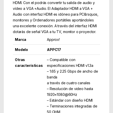
HDMI. Con el podrás convertir tu salida de audio y
vídeo a VGA +Audio. El Adaptador HDMI a VGA +
Audio con interfaz HDMI es idóneo para PC&rsquos,
monitores y Ordenadores portátiles aportándoles
una excelente conexión. A través del interfaz HDMI
dotarás de señal VGA a tu TV, monitor o proyector.
Marca
Approx!
Modelo
APPC17
Otras
– Compatible con
características
especificaciones HDMI v1.3a
– 1.65 y 2.25 Gbps de ancho de
banda
a través de cuatro canales
– Resolución de video hasta
1920×1080@60Hz
– Estándar con diseño HDMI
– Terminaciones integradas de
50 OHM