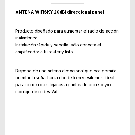
ANTENA WIFISKY 20dBi direccional panel
Producto diseñado para aumentar el radio de acción
inalámbrico.
Instalación rápida y sencilla, sólo conecta el
amplificador a tu router y listo.
Dispone de una antena direccional que nos permite
orientar la señal hacia donde lo necesitemos. Ideal
para conexiones lejanas a puntos de acceso y/o
montaje de redes Wifi.
Especificaciones:
Rango de trabajo: 802.11b/g/n
Frecuencia de operación: 2.4-2.4835 Ghz
Impedancia: 50O