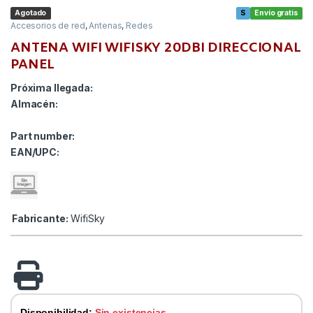
Agotado
S
Envío gratis
Accesorios de red
,
Antenas
,
Redes
ANTENA WIFI WIFISKY 20DBI DIRECCIONAL
PANEL
Próxima llegada:
Almacén:
Part number:
EAN/UPC:
Fabricante:
WifiSky
Disponibilidad:
Sin existencias