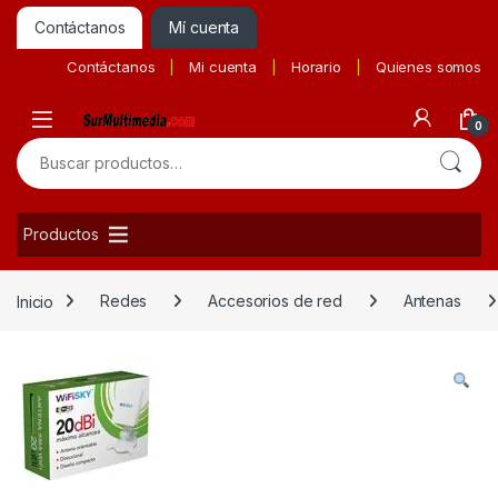
Contáctanos
Mí cuenta
Contáctanos
Mi cuenta
Horario
Quienes somos
0
Buscar por:
Productos
Inicio
Redes
Accesorios de red
Antenas