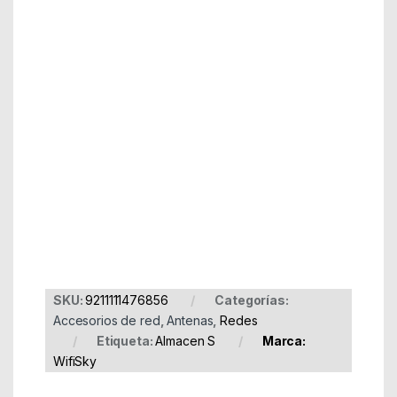
Ganancia: 20 dBi
Polarización: Vertical
Cable: Baja pérdida
Conector: RP-SMA
Temperatura de trabajo: 0-50ºC
Humedad: 10-95%
Alimentación: No necesita conexión adicional a la red
eléctrica.
Incluye cable de 1m
SKU:
9211111476856
Categorías:
Accesorios de red
,
Antenas
,
Redes
Etiqueta:
Almacen S
Marca:
WifiSky