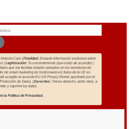
Antonio Caro |
Finalidad:
Enviarte información exclusiva sobre
es |
Legitimación:
Tu consentimiento (que estás de acuerdo) |
atos que me facilitas estarán ubicados en los servidores de
r de email marketing de horizonweb.es) fuera de la UE en
tá acogido al acuerdo EU-US Privacy Shield, aprobado por el
Protección de Datos. |
Derechos:
Tienes derecho, entre otros, a
imitar y suprimir tus datos.
to la
Política de Privacidad.