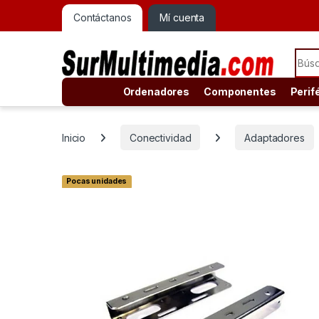
Contáctanos
Mí cuenta
Sear
Ordenadores
Componentes
Perif
Inicio
Conectividad
Adaptadores
Pocas unidades