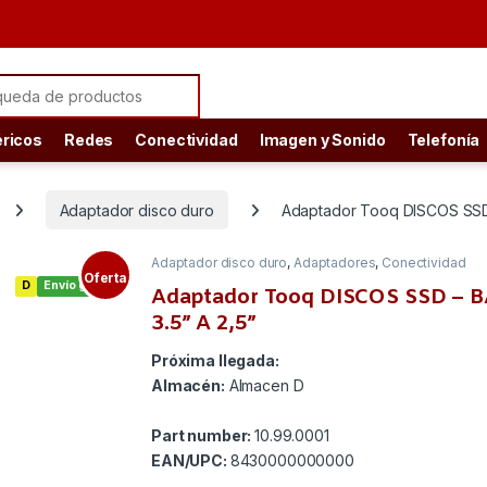
ch for:
éricos
Redes
Conectividad
Imagen y Sonido
Telefonía
Adaptador disco duro
Adaptador Tooq DISCOS SSD 
Adaptador disco duro
,
Adaptadores
,
Conectividad
Oferta
D
Envío gratis
Adaptador Tooq DISCOS SSD – 
3.5” A 2,5”
Próxima llegada:
Almacén:
Almacen D
Part number:
10.99.0001
EAN/UPC:
8430000000000