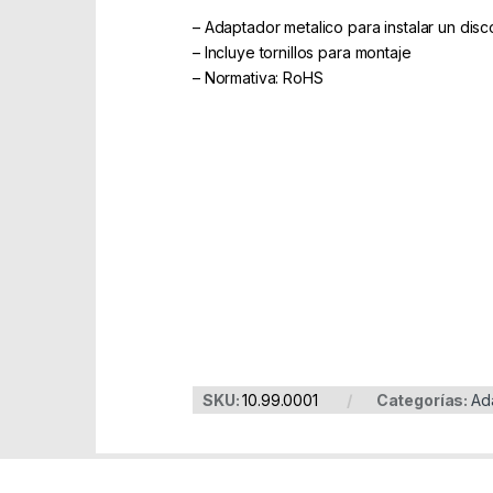
– Adaptador metalico para instalar un disc
– Incluye tornillos para montaje
– Normativa: RoHS
Part Number: 10.99.0001
EAN: 8430000000000
SKU:
10.99.0001
Categorías:
Ad