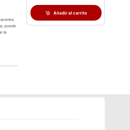
Añadir al carrito
macenes,
le, puede
r la