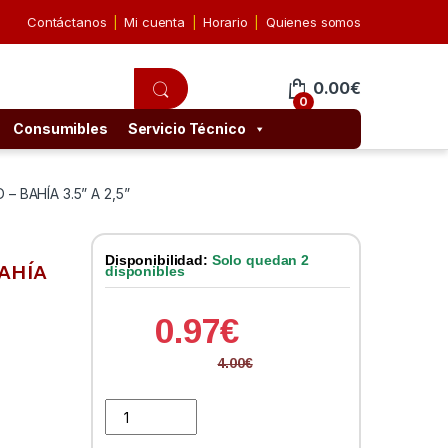
Contáctanos
Mi cuenta
Horario
Quienes somos
0.00
€
0
Consumibles
Servicio Técnico
– BAHÍA 3.5” A 2,5”
Disponibilidad:
Solo quedan 2
BAHÍA
disponibles
0.97
€
4.00
€
Adaptador Tooq DISCOS SSD - BAHÍA 3.5'' A 2,5'' qu