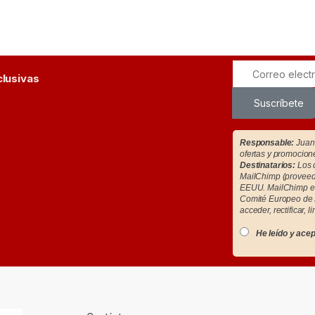
clusivas
Suscríbete
Responsable:
Juan 
ofertas y promocion
Destinatarios:
Los d
MailChimp (proveedo
EEUU. MailChimp es
Comité Europeo de 
acceder, rectificar, l
He leído y acep