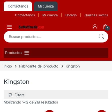
Contáctanos
Mí cuenta
Contáctanos
Mi cuenta
Horario
Quienes somos
0
Buscar por:
Productos
Inicio
Fabricante del producto
Kingston
Kingston
Filters
Ordenado por precio: bajo a alto
Mostrando 1–12 de 218 resultados