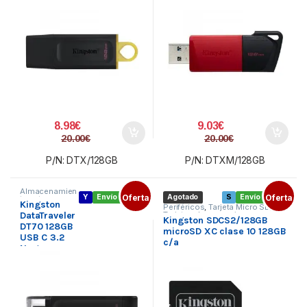
8.98
€
9.03
€
20.00
€
20.00
€
P/N: DTX/128GB
P/N: DTXM/128GB
Almacenamien
Y
Envío gratis
Oferta
Agotado
S
Envío gratis
Oferta
to externo
,
Kingston
Pendrive USB
Periféricos
,
Tarjeta Micro SD
,
Tipo C
,
DataTraveler
Tarjetas de memoria
Kingston SDCS2/128GB
Periféricos
DT70 128GB
microSD XC clase 10 128GB
USB C 3.2
c/a
Negro