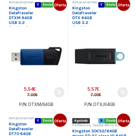
Almacenamien
Almacenamien
Y
Envío gratis
Oferta
Y
Envío gratis
Oferta
to externo
,
to externo
,
Kingston
Kingston
Pendrive USB
Pendrive USB
3.X
,
Periféricos
3.X
,
Periféricos
DataTraveler
DataTraveler
DTXM 64GB
DTX 64GB
USB 3.2
USB 3.2
Gen1 Azul
Gen1 Negro
5.54
€
5.57
€
7.00
€
7.00
€
P/N: DTXM/64GB
P/N: DTX/64GB
Almacenamien
Y
Envío gratis
Oferta
Agotado
S
Envío gratis
Oferta
to externo
,
Kingston
Pendrive USB
Periféricos
,
Tarjeta Micro SD
,
Tipo C
,
DataTraveler
Tarjetas de memoria
Kingston SDCS2/64GB
Periféricos
DT70 64GB
micro SD XC clase 10 64GB