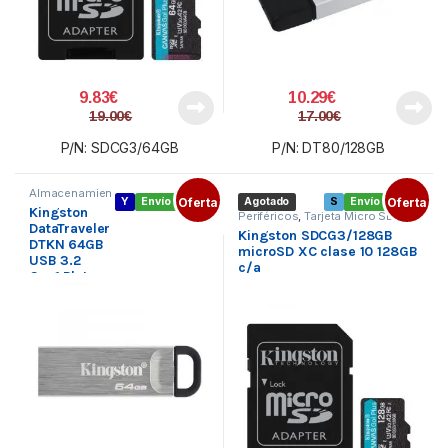
9.83
€
10.29
€
19.00
€
17.00
€
P/N: SDCG3/64GB
P/N: DT80/128GB
Almacenamien
Y
Envío gratis
Oferta
Agotado
S
Envío gratis
Oferta
to externo
,
Kingston
Pendrive USB
Periféricos
,
Tarjeta Micro SD
,
3.X
,
Periféricos
DataTraveler
Tarjetas de memoria
Kingston SDCG3/128GB
DTKN 64GB
microSD XC clase 10 128GB
USB 3.2
c/a
Gen1 Plata