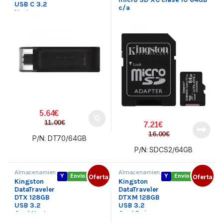
USB C 3.2
c/a
Negro
5.64
€
11.00
€
7.21
€
16.00
€
P/N: DT70/64GB
P/N: SDCS2/64GB
Almacenamien
Almacenamien
Y
Envío gratis
Oferta
Y
Envío gratis
Oferta
to externo
,
to externo
,
Kingston
Kingston
Pendrive USB
Pendrive USB
3.X
,
Periféricos
3.X
,
Periféricos
DataTraveler
DataTraveler
DTX 128GB
DTXM 128GB
USB 3.2
USB 3.2
Gen1 Negro
Gen1 Rojo