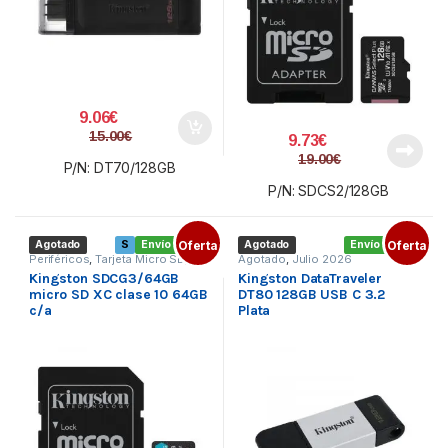
9.06
€
15.00
€
9.73
€
19.00
€
P/N: DT70/128GB
P/N: SDCS2/128GB
Agotado
S
Envío gratis
Oferta
Agotado
Envío gratis
Oferta
Periféricos
,
Tarjeta Micro SD
,
Agotado
,
Julio 2026
Tarjetas de memoria
Kingston SDCG3/64GB
Kingston DataTraveler
micro SD XC clase 10 64GB
DT80 128GB USB C 3.2
c/a
Plata