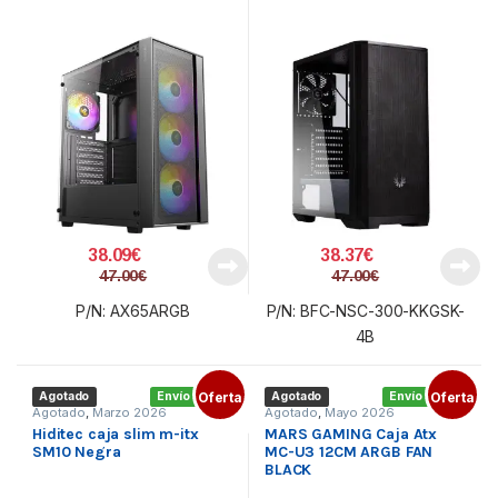
38.09
€
38.37
€
47.00
€
47.00
€
P/N: AX65ARGB
P/N: BFC-NSC-300-KKGSK-
4B
Agotado
Envío gratis
Oferta
Agotado
Envío gratis
Oferta
Agotado
,
Marzo 2026
Agotado
,
Mayo 2026
Hiditec caja slim m-itx
MARS GAMING Caja Atx
SM10 Negra
MC-U3 12CM ARGB FAN
BLACK