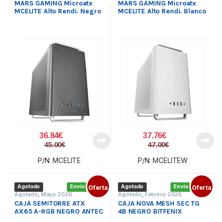
MARS GAMING Microatx
MARS GAMING Microatx
MCELITE Alto Rendi. Negro
MCELITE Alto Rendi. Blanco
36.84
€
37.76
€
45.00
€
47.00
€
P/N: MCELITE
P/N: MCELITEW
Agotado
Envío gratis
Oferta
Agotado
Envío gratis
Oferta
Agotado
,
Mayo 2026
Agotado
,
Febrero 2026
CAJA SEMITORRE ATX
CAJA NOVA MESH SEC TG
AX65 A-RGB NEGRO ANTEC
4B NEGRO BITFENIX