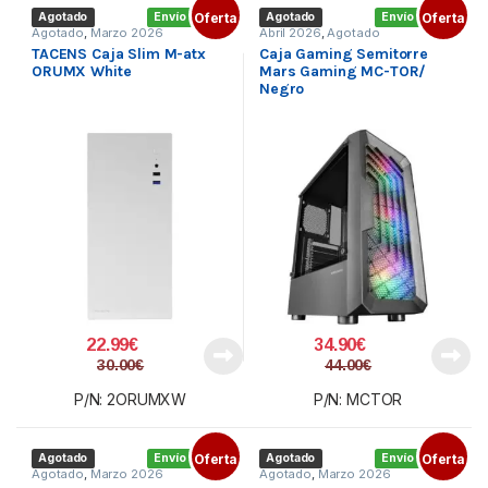
Agotado
Envío gratis
Oferta
Agotado
Envío gratis
Oferta
Agotado
,
Marzo 2026
Abril 2026
,
Agotado
TACENS Caja Slim M-atx
Caja Gaming Semitorre
ORUMX White
Mars Gaming MC-TOR/
Negro
22.99
€
34.90
€
30.00
€
44.00
€
P/N: 2ORUMXW
P/N: MCTOR
Agotado
Envío gratis
Oferta
Agotado
Envío gratis
Oferta
Agotado
,
Marzo 2026
Agotado
,
Marzo 2026