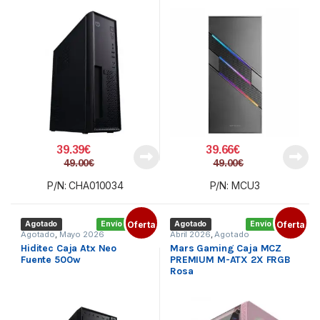
39.39
€
39.66
€
49.00
€
49.00
€
P/N: CHA010034
P/N: MCU3
Agotado
Envío gratis
Oferta
Agotado
Envío gratis
Oferta
Agotado
,
Mayo 2026
Abril 2026
,
Agotado
Hiditec Caja Atx Neo
Mars Gaming Caja MCZ
Fuente 500w
PREMIUM M-ATX 2X FRGB
Rosa