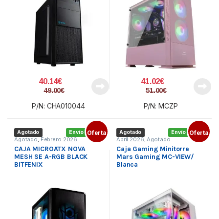
40.14
€
41.02
€
49.00
€
51.00
€
P/N: CHA010044
P/N: MCZP
Agotado
Envío gratis
Oferta
Agotado
Envío gratis
Oferta
Agotado
,
Febrero 2026
Abril 2026
,
Agotado
CAJA MICROATX NOVA
Caja Gaming Minitorre
MESH SE A-RGB BLACK
Mars Gaming MC-VIEW/
BITFENIX
Blanca