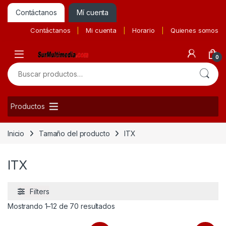
Contáctanos
Mí cuenta
Contáctanos
Mi cuenta
Horario
Quienes somos
0
Buscar por:
Productos
Inicio
Tamaño del producto
ITX
ITX
Filters
Ordenado por precio: bajo a alto
Mostrando 1–12 de 70 resultados