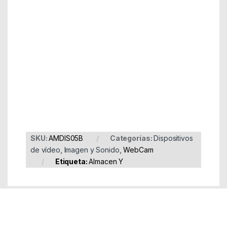
Part Number: AMDIS05B
EAN: 4015867224991
SKU:
AMDIS05B
Categorías:
Dispositivos
de vídeo
,
Imagen y Sonido
,
WebCam
Etiqueta:
Almacen Y