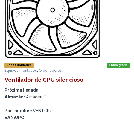
Pocas unidades
Envío gratis
Equipos montados
,
Ordenadores
Ventilador de CPU silencioso
Próxima llegada:
Almacén:
Almacen T
Part number:
VENTCPU
EAN/UPC: